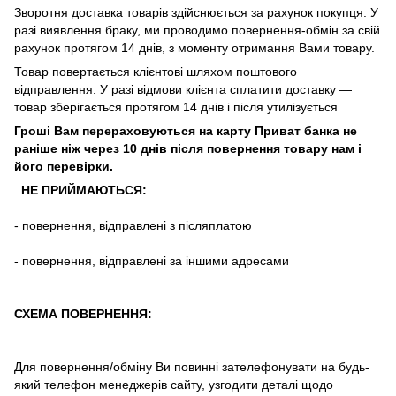
Зворотня
доставка
товарів
здійснюється
за
рахунок
покупця
.
У
разі
виявлення браку
,
ми
проводимо повернення-обмін
за
свій
рахунок
протягом
14
днів
,
з
моменту
отримання
Вами
товару
.
Товар повертається клієнтові шляхом поштового
відправлення. У разі відмови клієнта сплатити доставку ―
товар зберігається протягом 14 днів і після утилізується
Гроші Вам перераховуються на карту Приват банка не
раніше ніж через 10 днів після повернення товару нам і
його перевірки
.
НЕ ПРИЙМАЮТЬСЯ:
-
повернення
,
відправлені
з
післяплатою
-
повернення
,
відправлені
за іншими адресами
СХЕМА ПОВЕРНЕННЯ:
Для повернення/обміну Ви повинні зателефонувати на будь-
який телефон менеджерів сайту, узгодити деталі щодо