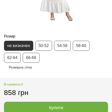
Розмір
не визначен
50-52
54-56
58-60
62-64
66-68
Розмірна сітка
В наявності
858 грн
Купити