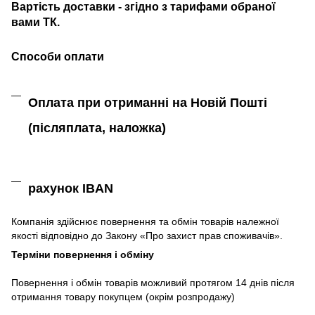
Вартість доставки - згідно з тарифами обраної
вами ТК.
Способи оплати
Оплата при отриманні на Новій Пошті
(післяплата,
наложка)
рахунок IBAN
Компанія
здійснює
повернення
та
обмін
товарів належної
якості
відповідно до Закону «
Про захист
прав
споживачів
»
.
Терміни повернення і обміну
Повернення
і
обмін
товарів
можливий
протягом
14
днів
після
отримання
товару
покупцем (окрім розпродажу)