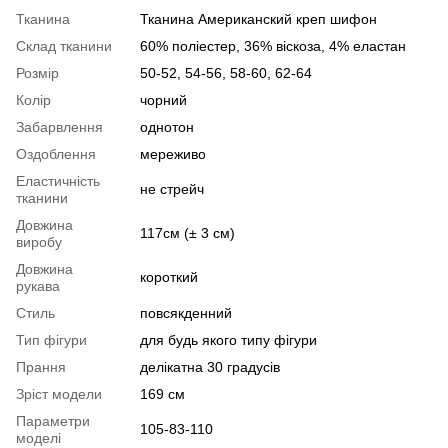
Тканина
Тканина Американский креп шифон
Склад тканини
60% поліестер, 36% віскоза, 4% еластан
Розмір
50-52, 54-56, 58-60, 62-64
Колір
чорний
Забарвлення
однотон
Оздоблення
мереживо
Еластичність
не стрейч
тканини
Довжина
117см (± 3 см)
виробу
Довжина
короткий
рукава
Стиль
повсякденний
Тип фігури
для будь якого типу фігури
Прання
делікатна 30 градусів
Зріст модели
169 см
Параметри
105-83-110
моделі