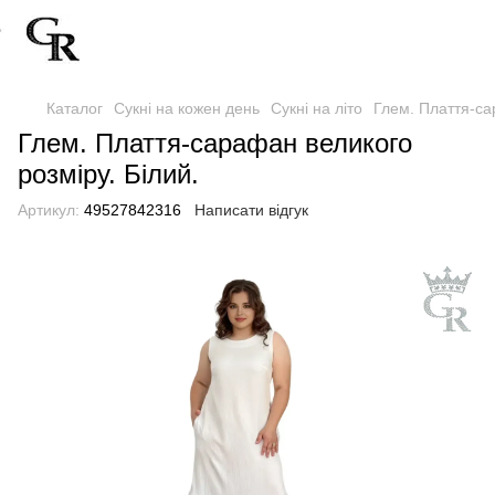
Каталог
Сукні на кожен день
Сукні на літо
Глем. Плаття-са
Глем. Плаття-сарафан великого
розміру. Білий.
Артикул:
49527842316
Написати відгук