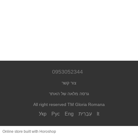
0953052344
צור קשר
גרסה מלאה של האתר
All right reserved TM Gloria Romana
It
עִבְרִית
Eng
Рус
Укр
Online store built with Horoshop