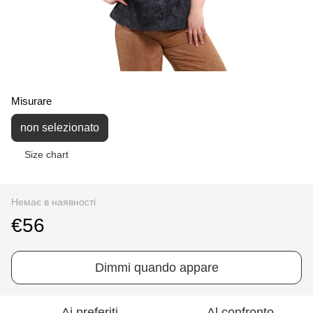
Misurare
non selezionato
Size chart
Немає в наявності
€56
Dimmi quando appare
Ai preferiti
Al confronto