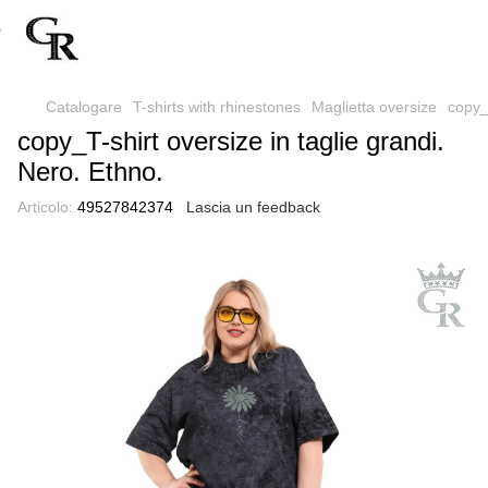
Catalogare
T-shirts with rhinestones
Maglietta oversize
copy_T
copy_T-shirt oversize in taglie grandi.
Nero. Ethno.
Articolo:
49527842374
Lascia un feedback