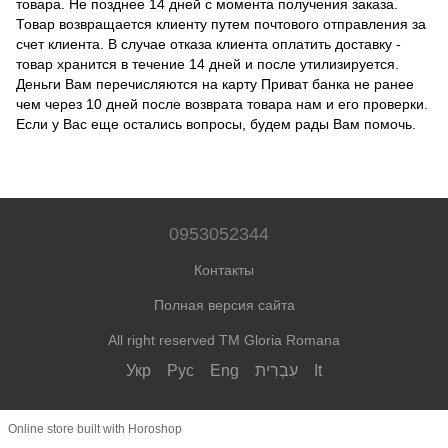
товара.
Не позднее 14 дней с момента получения заказа.
Товар возвращается клиенту путем почтового отправления за
счет клиента.
В случае отказа клиента оплатить доставку -
товар хранится в течение 14 дней и после утилизируется.
Деньги Вам перечисляются на карту Приват банка не ранее
чем через 10 дней после возврата товара нам и его проверки.
Если у Вас еще остались вопросы, будем рады Вам помочь.
0953052344
Контакты
Полная версия сайта
All right reserved TM Gloria Romana
Укр
Рус
Eng
עִבְרִית
It
Online store built with Horoshop