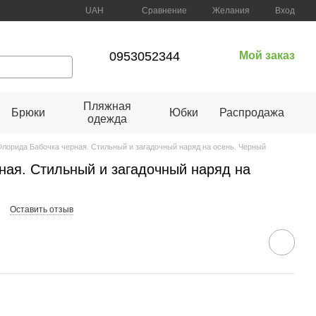
Сравнение
UAH
Желания
Вход
0953052344
Мой заказ
Пляжная
Брюки
Юбки
Распродажа
одежда
Флорида Бабочка черная. Стильный и загадочный наряд на осень. Черный
ная. Стильный и загадочный наряд на
Оставить отзыв