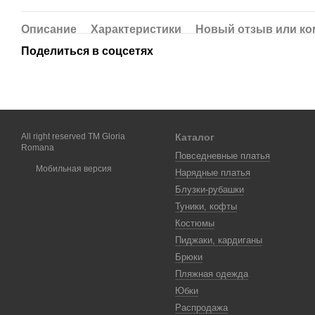
Описание
Характеристики
Новый отзыв или к
Поделиться в соцсетях
All right reserved TM Gloria
Каталог
Romana
Повседневные платья
Мобильная версия
Нарядные платья
Блузки-рубашки
Туники, кофты
Костюмы
Пиджаки, кардиганы
Брюки
Пляжная одежда
Юбки
Распродажа