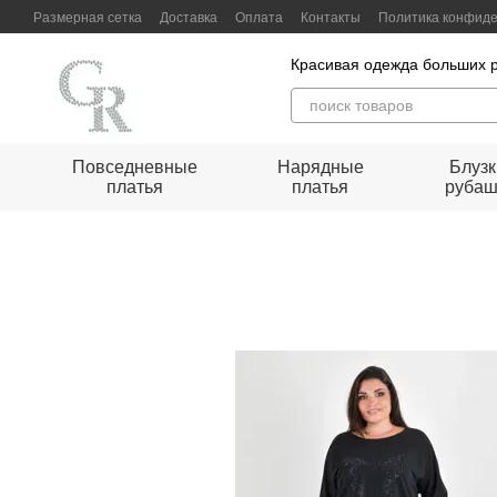
Перейти к основному контенту
Размерная сетка
Доставка
Оплата
Контакты
Политика конфид
Красивая одежда больших 
Повседневные
Нарядные
Блузк
платья
платья
рубаш