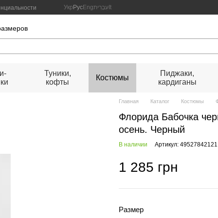
Укр
Рус
Eng
עִבְרִית
It
енциальности
размеров
и-
Туники,
Пиджаки,
Костюмы
ки
кофты
кардиганы
Главная
Каталог
Костюмы
Флорида Бабочка чер
осень. Черный
В наличии
Артикул: 49527842121
1 285 грн
Размер