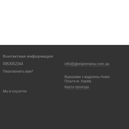
Контактная информация
0953052344
info@gloriaromana.com.ua
Перезвонить вам?
Відправки з відділень Нової
Пошти м. Харків.
Карта проезда
Мы в соцсетях