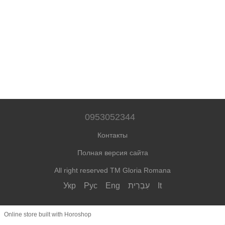
0953052344
Контакты
Полная версия сайта
All right reserved TM Gloria Romana
Укр
Рус
Eng
עִבְרִית
It
Online store built with Horoshop