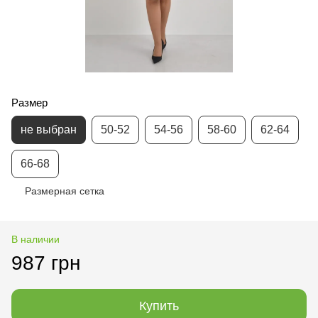
Размер
не выбран
50-52
54-56
58-60
62-64
66-68
Размерная сетка
В наличии
987 грн
Купить