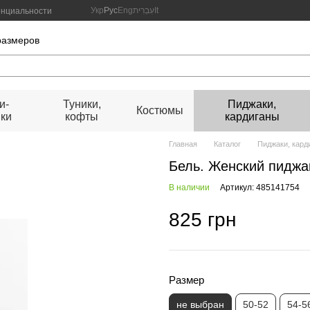
Укр
Рус
Eng
עִבְרִית
It
енциальности
размеров
и-
Туники,
Пиджаки,
Костюмы
ки
кофты
кардиганы
Главная
Каталог
Пиджаки, кард
Бель. Женский пиджа
В наличии
Артикул: 485141754
825 грн
Размер
не выбран
50-52
54-5