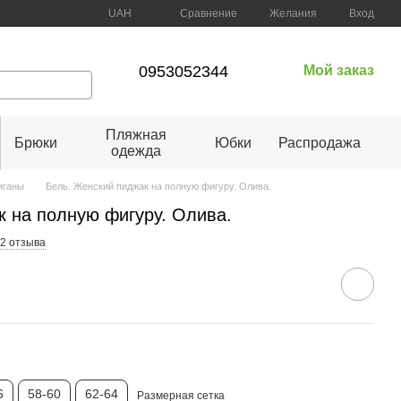
Сравнение
UAH
Желания
Вход
0953052344
Мой заказ
Пляжная
Брюки
Юбки
Распродажа
одежда
иганы
Бель. Женский пиджак на полную фигуру. Олива.
к на полную фигуру. Олива.
2 отзыва
6
58-60
62-64
Размерная сетка