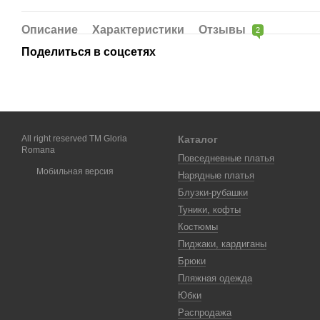
Описание
Характеристики
Отзывы
2
Поделиться в соцсетях
All right reserved TM Gloria
Каталог
Romana
Повседневные платья
Мобильная версия
Нарядные платья
Блузки-рубашки
Туники, кофты
Костюмы
Пиджаки, кардиганы
Брюки
Пляжная одежда
Юбки
Распродажа