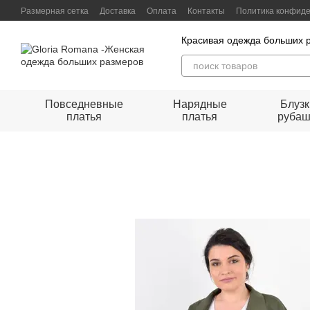
Перейти к основному контенту
Размерная сетка
Доставка
Оплата
Контакты
Политика конфид
Красивая одежда больших 
Повседневные
Нарядные
Блузк
платья
платья
рубаш