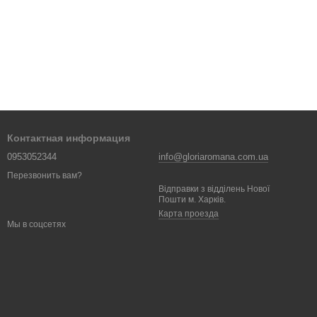
Контактная информация
0953052344
info@gloriaromana.com.ua
Перезвонить вам?
Відправки з відділень Нової
Пошти м. Харків.
Карта проезда
Мы в соцсетях