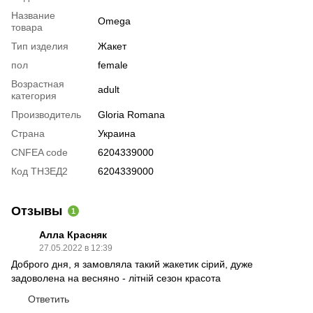
Название
Omega
товара
Тип изделия
Жакет
пол
female
Возрастная
adult
категория
Производитель
Gloria Romana
Страна
Украина
CNFEA code
6204339000
Код ТНЗЕД2
6204339000
Отзывы
1
Алла Красняк
27.05.2022 в 12:39
Доброго дня, я замовляла такий жакетик ciрий, дуже
задоволена на весняно - лiтнiй сезон красота
Ответить