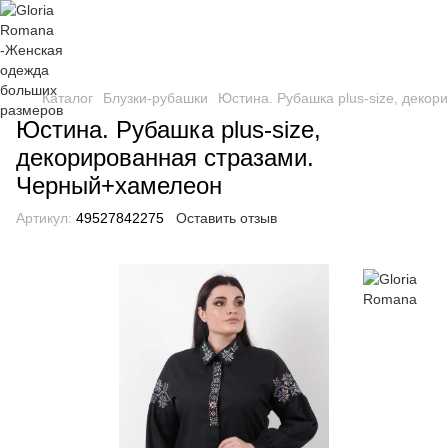
Каталог
Блузки-рубашки
Юстина. Рубашка plus-size, деко
Юстина. Рубашка plus-size,
декорированная стразами.
Черный+хамелеон
Артикул:
49527842275
Оставить отзыв