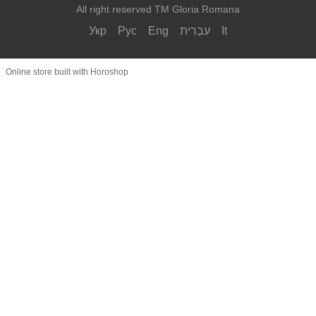
All right reserved TM Gloria Romana
Укр
Рус
Eng
עִבְרִית
It
Online store built with Horoshop