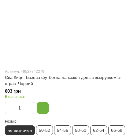
Артикул: 49527842279
Єва Киця. Базова футболка на кожен день з візерунком зі
страз. Чорний
603 грн
В наявності
Розмір
не визначен
50-52
54-56
58-60
62-64
66-68