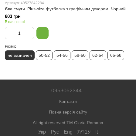
Артикул: 49527842284
Єва смуги. Plus-size футболка з графічним декором. Чорний
603 грн
В наявності
Розмір
не визначен
50-52
54-56
58-60
62-64
66-68
0953052344
Контакти
Повна версія сайту
All right reserved TM Gloria Romana
Укр
Рус
Eng
עִבְרִית
It