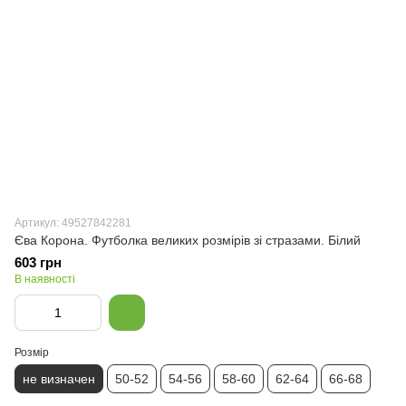
Артикул: 49527842281
Єва Корона. Футболка великих розмірів зі стразами. Білий
603 грн
В наявності
Розмір
не визначен
50-52
54-56
58-60
62-64
66-68