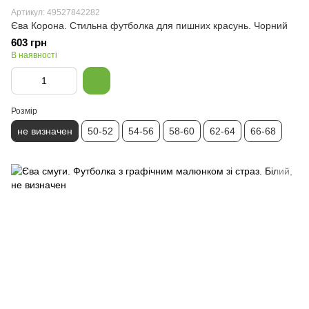
Артикул: 49527842282
Єва Корона. Стильна футболка для пишних красунь. Чорний
603 грн
В наявності
Розмір
не визначен
50-52
54-56
58-60
62-64
66-68