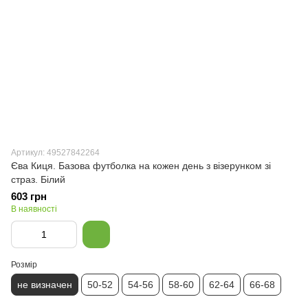
Артикул: 49527842264
Єва Киця. Базова футболка на кожен день з візерунком зі
страз. Білий
603 грн
В наявності
Розмір
не визначен
50-52
54-56
58-60
62-64
66-68