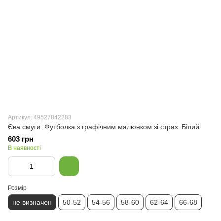
Артикул: 49527842283
Єва смуги. Футболка з графічним малюнком зі страз. Білий
603 грн
В наявності
Розмір
не визначен
50-52
54-56
58-60
62-64
66-68