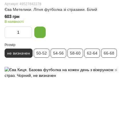
Артикул: 49527842278
Єва Метелики. Літня футболка зі стразами. Білий
603 грн
В наявності
Розмір
не визначен
50-52
54-56
58-60
62-64
66-68