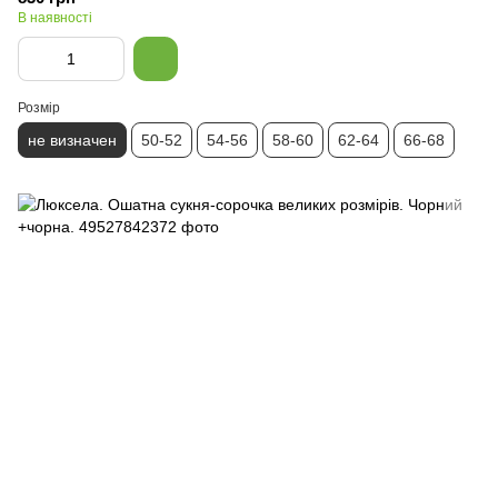
В наявності
Розмір
не визначен
50-52
54-56
58-60
62-64
66-68