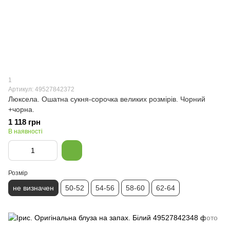
1
Артикул: 49527842372
Люксела. Ошатна сукня-сорочка великих розмірів. Чорний
+чорна.
1 118 грн
В наявності
Розмір
не визначен
50-52
54-56
58-60
62-64