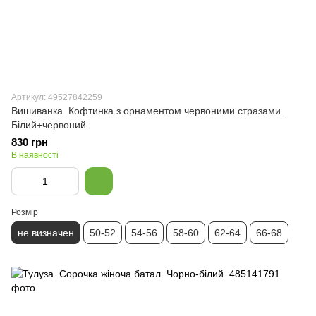
Артикул: 49527842259
Вишиванка. Кофтинка з орнаментом червоними стразами.
Білий+червоний
830 грн
В наявності
Розмір
не визначен
50-52
54-56
58-60
62-64
66-68