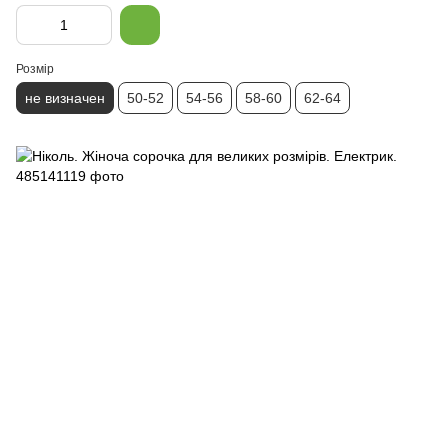
Розмір
не визначен
50-52
54-56
58-60
62-64