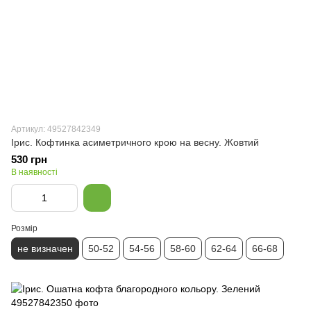
Артикул: 49527842349
Ірис. Кофтинка асиметричного крою на весну. Жовтий
530 грн
В наявності
Розмір
не визначен
50-52
54-56
58-60
62-64
66-68