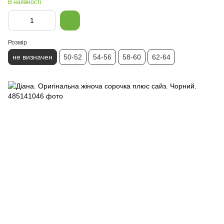
В наявності
Розмір
не визначен
50-52
54-56
58-60
62-64