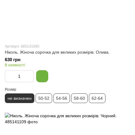
Артикул: 485141095
Ніколь. Жіноча сорочка для великих розмірів. Олива.
630 грн
В наявності
Розмір
не визначен
50-52
54-56
58-60
62-64