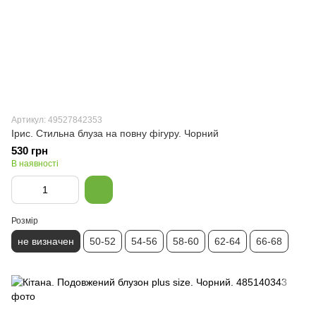
Артикул: 49527842353
Ірис. Стильна блуза на повну фігуру. Чорний
530 грн
В наявності
Розмір
не визначен
50-52
54-56
58-60
62-64
66-68