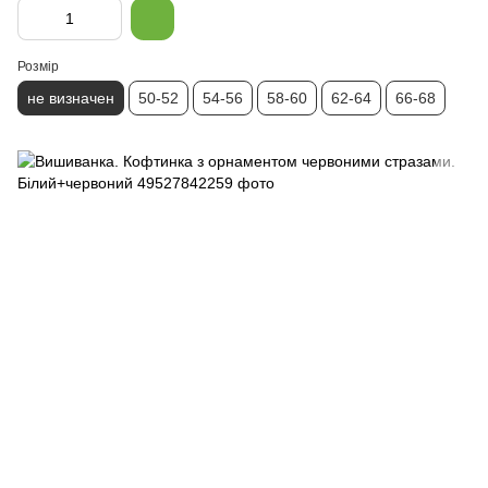
Розмір
не визначен
50-52
54-56
58-60
62-64
66-68