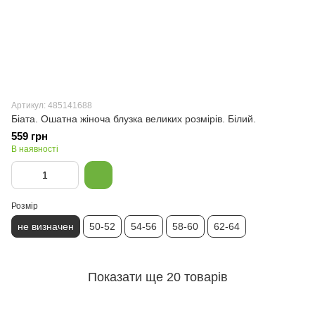
Артикул: 485141688
Біата. Ошатна жіноча блузка великих розмірів. Білий.
559 грн
В наявності
Розмір
не визначен
50-52
54-56
58-60
62-64
Показати ще 20 товарів