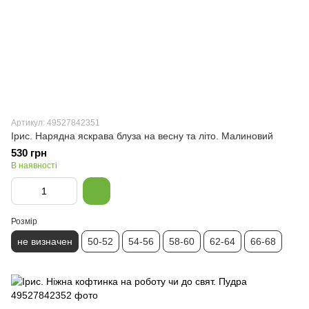
Артикул: 49527842351
Ірис. Нарядна яскрава блуза на весну та літо. Малиновий
530 грн
В наявності
Розмір
не визначен
50-52
54-56
58-60
62-64
66-68