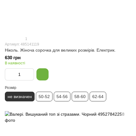
1
Артикул: 485141119
Ніколь. Жіноча сорочка для великих розмірів. Електрик.
630 грн
В наявності
Розмір
не визначен
50-52
54-56
58-60
62-64