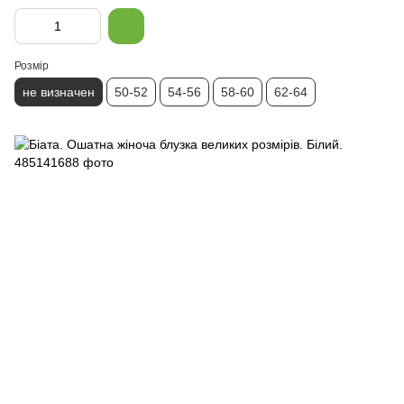
Розмір
не визначен
50-52
54-56
58-60
62-64