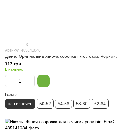
3
Артикул: 485141046
Діана. Оригінальна жіноча сорочка плюс сайз. Чорний.
712 грн
В наявності
Розмір
не визначен
50-52
54-56
58-60
62-64