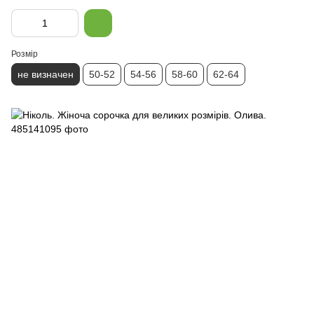
Розмір
не визначен
50-52
54-56
58-60
62-64