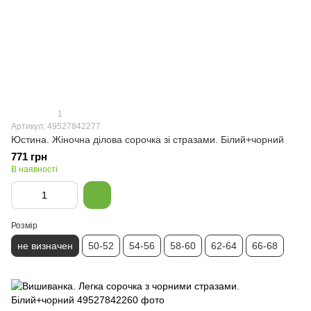
1
Артикул: 49527842277
Юстина. Жіночна ділова сорочка зі стразами. Білий+чорний
771 грн
В наявності
Розмір
не визначен
50-52
54-56
58-60
62-64
66-68