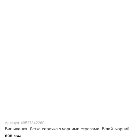
Артикул: 49527842260
Вишиванка. Легка сорочка з чорними стразами. Білий+чорний
830 грн