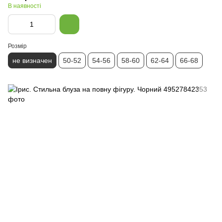
В наявності
Розмір
не визначен
50-52
54-56
58-60
62-64
66-68