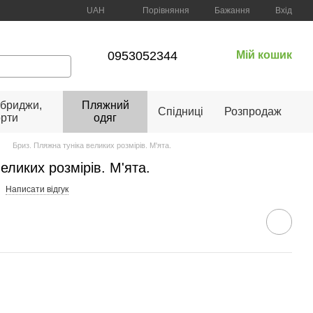
Порівняння
UAH
Бажання
Вхід
0953052344
Мій кошик
 бриджи,
Пляжний
Спідниці
Розпродаж
рти
одяг
Бриз. Пляжна туніка великих розмірів. М'ята.
еликих розмірів. М'ята.
Написати відгук