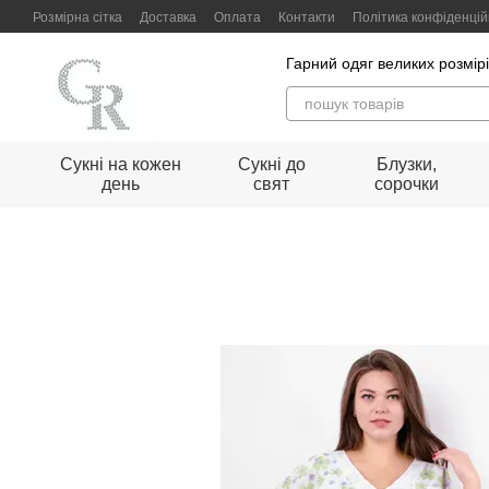
Перейти до основного контенту
Розмірна сітка
Доставка
Оплата
Контакти
Політика конфіденцій
Гарний одяг великих розмір
Сукні на кожен
Сукні до
Блузки,
день
свят
сорочки