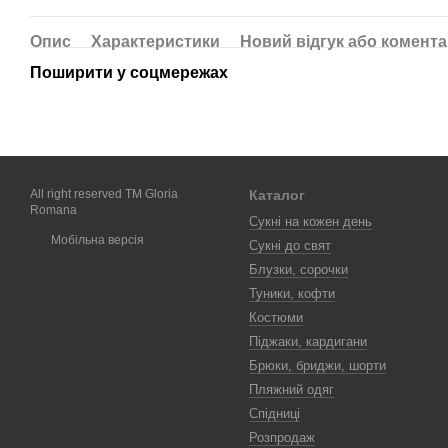
Опис
Характеристики
Новий відгук або комент
Поширити у соцмережах
All right reserved TM Gloria
Каталог
Romana
Сукні на кожен день
Мобільна версія
Сукні до свят
Блузки, сорочки
Туники, кофти
Костюми
Піджаки, кардигани
Брюки, бриджи, шорти
Пляжний одяг
Спідниці
Розпродаж