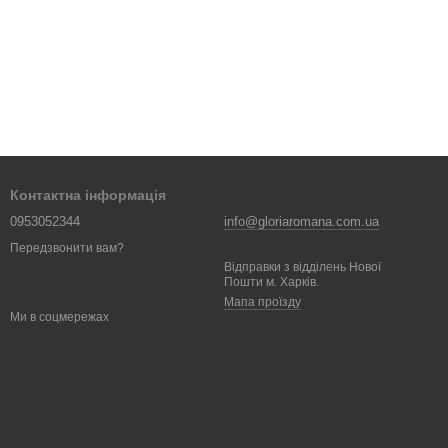
Контактна інформація
0953052344
info@gloriaromana.com.ua
Передзвонити вам?
Відправки з відділень Нової
Пошти м. Харків.
Мапа проїзду
Ми в соцмережах