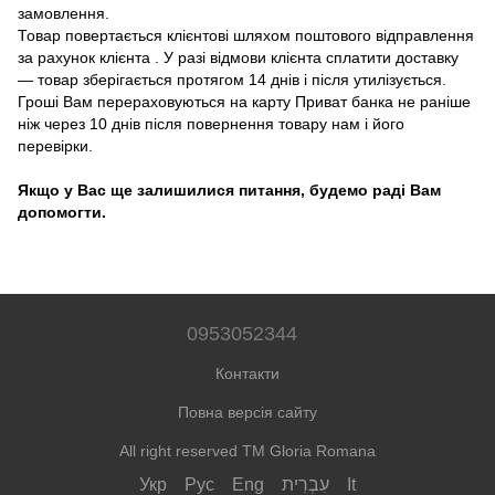
замовлення.
Товар повертається клієнтові шляхом поштового відправлення
за рахунок клієнта . У разі відмови клієнта сплатити доставку
― товар зберігається протягом 14 днів і після утилізується.
Гроші Вам перераховуються на карту Приват банка не раніше
ніж через 10 днів після повернення товару нам і його
перевірки.
Якщо у Вас ще залишилися питання, будемо раді Вам
допомогти.
0953052344
Контакти
Повна версія сайту
All right reserved TM Gloria Romana
Укр
Рус
Eng
עִבְרִית
It