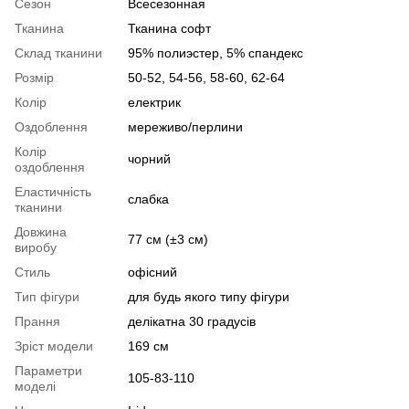
Сезон
Всесезонная
Тканина
Тканина софт
Склад тканини
95% полиэстер, 5% спандекс
Розмір
50-52, 54-56, 58-60, 62-64
Колір
електрик
Оздоблення
мереживо/перлини
Колір
чорний
оздоблення
Еластичність
слабка
тканини
Довжина
77 см (±3 см)
виробу
Стиль
офісний
Тип фігури
для будь якого типу фігури
Прання
делікатна 30 градусів
Зріст модели
169 см
Параметри
105-83-110
моделі