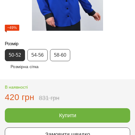
−49%
Розмір
50-52
54-56
58-60
Розмірна сітка
В наявності
420 грн
831 грн
Купити
Замовити швидко