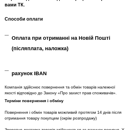
вами ТК.
Способи оплати
Оплата при отриманні на Новій Пошті
(післяплата,
наложка)
рахунок IBAN
Компанія
здійснює
повернення
та
обмін
товарів належної
якості
відповідно до Закону «
Про захист
прав
споживачів
»
.
Терміни повернення і обміну
Повернення
і
обмін
товарів
можливий
протягом
14
днів
після
отримання
товару
покупцем (окрім розпродажу)
Зворотня
доставка
товарів
здійснюється
за
рахунок
покупця
.
У