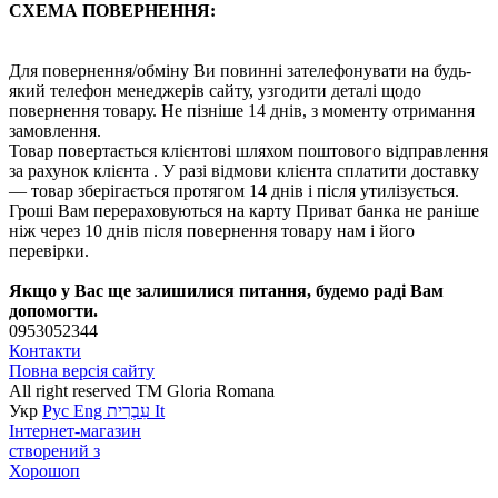
СХЕМА ПОВЕРНЕННЯ:
Для повернення/обміну Ви повинні зателефонувати на будь-
який телефон менеджерів сайту, узгодити деталі щодо
повернення товару. Не пізніше 14 днів, з моменту отримання
замовлення.
Товар повертається клієнтові шляхом поштового відправлення
за рахунок клієнта . У разі відмови клієнта сплатити доставку
― товар зберігається протягом 14 днів і після утилізується.
Гроші Вам перераховуються на карту Приват банка не раніше
ніж через 10 днів після повернення товару нам і його
перевірки.
Якщо у Вас ще залишилися питання, будемо раді Вам
допомогти.
0953052344
Контакти
Повна версія сайту
All right reserved TM Gloria Romana
Укр
Рус
Eng
עִבְרִית
It
Інтернет-магазин
створений з
Хорошоп