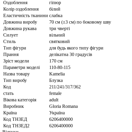
Оздоблення
гіпюр
Колір оздоблення
білий
Еластичність тканини
слабка
Довжина виробу
70 см (±3 см) по боковому шву
Довжина рукава
три чверті
Силует
вільний
Стиль
святковий
Тип фігури
для будь якого типу фігури
Прання
делікатна 30 градусів
Зріст модели
170 см
Параметри моделі
110-80-115
Назва товару
Kamelia
Тип виробу
Блузка
Код
211/241/317/362
стать
female
Вікова категорія
adult
Виробник
Gloria Romana
Країна
Україна
Код ТНЗЕД
6206400000
Код ТНЗЕД2
6206400000
Відгуки