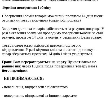
Терміни повернення і обміну
Повернення
і
обмін
товарів
можливий
протягом
14
днів
після
отримання
товару
покупцем (окрім розпродажу)
Зворотня
доставка
товарів
здійснюється
за
рахунок
покупця
.
У
разі
виявлення браку
,
ми
проводимо повернення-обмін
за
свій
рахунок
протягом
14
днів
,
з
моменту
отримання
Вами
товару
.
Товар повертається клієнтові шляхом поштового
відправлення. У разі відмови клієнта сплатити доставку ―
товар зберігається протягом 14 днів і після утилізується
Гроші Вам перераховуються на карту Приват банка не
раніше ніж через 10 днів після повернення товару нам і
його перевірки
.
НЕ ПРИЙМАЮТЬСЯ:
-
повернення
,
відправлені
з
післяплатою
-
повернення
,
відправлені
за іншими адресами