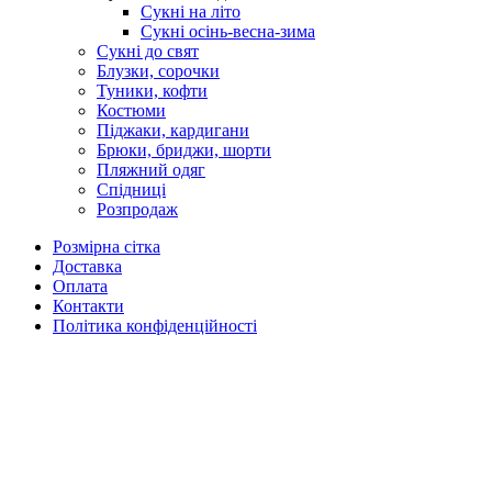
Сукні на літо
Сукні осінь-весна-зима
Сукні до свят
Блузки, сорочки
Туники, кофти
Костюми
Піджаки, кардигани
Брюки, бриджи, шорти
Пляжний одяг
Спідниці
Розпродаж
Розмірна сітка
Доставка
Оплата
Контакти
Політика конфіденційності