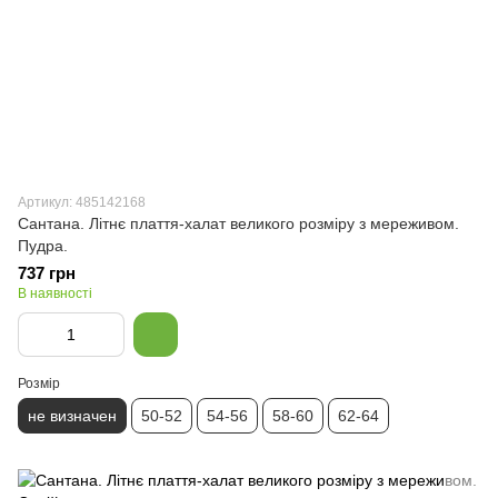
Артикул: 485142168
Сантана. Літнє плаття-халат великого розміру з мереживом.
Пудра.
737 грн
В наявності
Розмір
не визначен
50-52
54-56
58-60
62-64