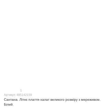
1
Артикул: 485142159
Сантана. Літнє плаття-халат великого розміру з мереживом.
Білий.