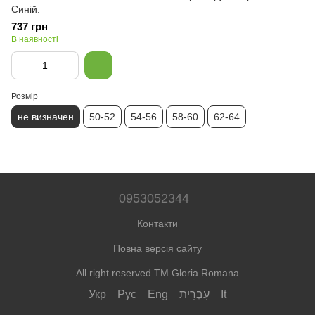
Синій.
737 грн
В наявності
Розмір
не визначен
50-52
54-56
58-60
62-64
0953052344
Контакти
Повна версія сайту
All right reserved TM Gloria Romana
Укр
Рус
Eng
עִבְרִית
It