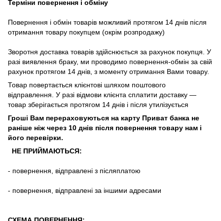
Терміни повернення і обміну
Повернення
і
обмін
товарів
можливий
протягом
14
днів
після
отримання
товару
покупцем (окрім розпродажу)
Зворотня
доставка
товарів
здійснюється
за
рахунок
покупця
.
У
разі
виявлення браку
,
ми
проводимо повернення-обмін
за
свій
рахунок
протягом
14
днів
,
з
моменту
отримання
Вами
товару
.
Товар повертається клієнтові шляхом поштового
відправлення. У разі відмови клієнта сплатити доставку ―
товар зберігається протягом 14 днів і після утилізується
Гроші Вам перераховуються на карту Приват банка не
раніше ніж через 10 днів після повернення товару нам і
його перевірки
.
НЕ ПРИЙМАЮТЬСЯ:
-
повернення
,
відправлені
з
післяплатою
-
повернення
,
відправлені
за іншими адресами
СХЕМА ПОВЕРНЕННЯ: