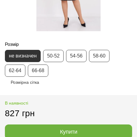
Розмір
не визначен
50-52
54-56
58-60
62-64
66-68
Розмірна сітка
В наявності
827 грн
Купити