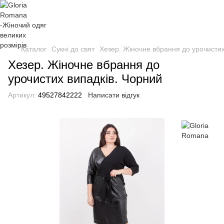
Каталог
Сукні до свят
Хезер. Жіночне вбрання до урочистих
Хезер. Жіночне вбрання до
урочистих випадків. Чорний
Артикул:
49527842222
Написати відгук