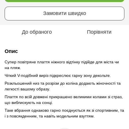
Замовити швидко
До обраного
Порівняти
Опис
Супер повітряне плаття ніжного відтінку підійде для міста чи
на пляж.
Чіткий V-подібний виріз підкреслює гарну зону декольте.
Розкльошений низ та розрізи до коліна додають жіночності та
легкості вашому образу.
Плаття по всій довжені прикрашено великими колами зі страз,
що виблискують на сонці.
Таке вбрання однаково гарно поєднується як зі спортивним, та
і з повсякденним, та навіть модельним взуттям.