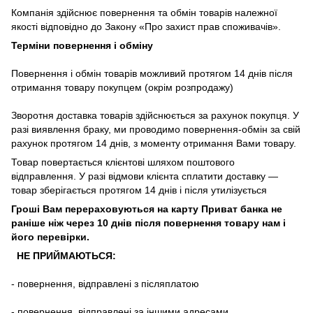
Компанія
здійснює
повернення
та
обмін
товарів належної
якості
відповідно до Закону «
Про захист
прав
споживачів
»
.
Терміни повернення і обміну
Повернення
і
обмін
товарів
можливий
протягом
14
днів
після
отримання
товару
покупцем (окрім розпродажу)
Зворотня
доставка
товарів
здійснюється
за
рахунок
покупця
.
У
разі
виявлення браку
,
ми
проводимо повернення-обмін
за
свій
рахунок
протягом
14
днів
,
з
моменту
отримання
Вами
товару
.
Товар повертається клієнтові шляхом поштового
відправлення. У разі відмови клієнта сплатити доставку ―
товар зберігається протягом 14 днів і після утилізується
Гроші Вам перераховуються на карту Приват банка не
раніше ніж через 10 днів після повернення товару нам і
його перевірки
.
НЕ ПРИЙМАЮТЬСЯ:
-
повернення
,
відправлені
з
післяплатою
-
повернення
,
відправлені
за іншими адресами