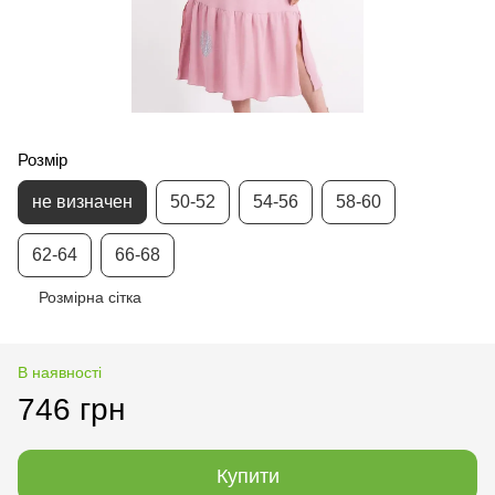
Розмір
не визначен
50-52
54-56
58-60
62-64
66-68
Розмірна сітка
В наявності
746 грн
Купити