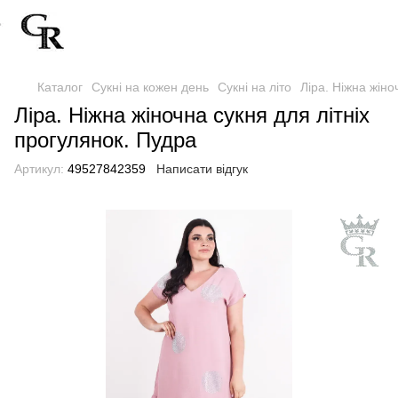
Каталог
Сукні на кожен день
Сукні на літо
Ліра. Ніжна жіно
Ліра. Ніжна жіночна сукня для літніх
прогулянок. Пудра
Артикул:
49527842359
Написати відгук