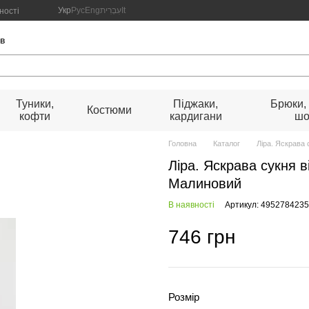
Укр
Рус
Eng
עִבְרִית
It
ності
ів
Туники,
Піджаки,
Брюки,
Костюми
кофти
кардигани
шо
Головна
Каталог
Ліра. Яскрава
Ліра. Яскрава сукня 
Малиновий
В наявності
Артикул: 495278423
746 грн
Розмір