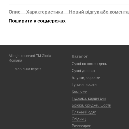
Опис
Характеристики
Новий відгук або комент
Поширити у соцмережах
All right reserved TM Gloria
Каталог
Romana
Сукні на кожен день
Мобільна версія
Сукні до свят
Блузки, сорочки
Туники, кофти
Костюми
Піджаки, кардигани
Брюки, бриджи, шорти
Пляжний одяг
Спідниці
Розпродаж