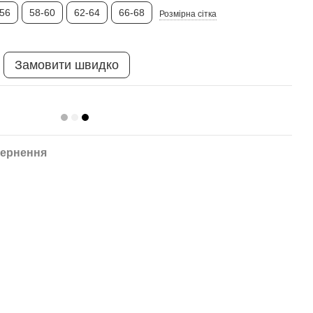
-56
58-60
62-64
66-68
Розмірна сітка
Замовити швидко
ернення