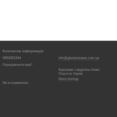
Контактна інформація
0953052344
info@gloriaromana.com.ua
Передзвонити вам?
Відправки з відділень Нової
Пошти м. Харків.
Мапа проїзду
Ми в соцмережах