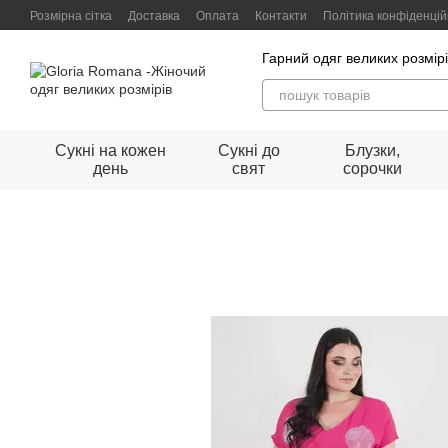
Перейти до основного контенту
Розмірна сітка
Доставка
Оплата
Контакти
Політика конфіденцій
Гарний одяг великих розмір
Сукні на кожен
Сукні до
Блузки,
день
свят
сорочки