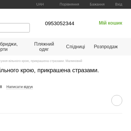
Порівняння
UAH
Бажання
Вхід
0953052344
Мій кошик
 бриджи,
Пляжний
Спідниці
Розпродаж
рти
одяг
 сукня вільного крою, прикрашена стразами. Малиновий
вільного крою, прикрашена стразами.
58
Написати відгук