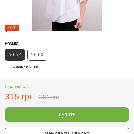
−39%
Розмір
50-52
58-60
Розмірна сітка
В наявності
315 грн
518 грн
Купити
Замовити швидко