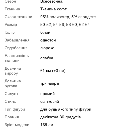
Сезон
Всесезонна
Тканина
Тканина софт
Склад тканини
95% полиэстер, 5% спандекс
Розмір
50-52, 54-56, 58-60, 62-64
Колір
білий
Забарвлення
однотон
Оздоблення
люрекс
Еластичність
слабка
тканини
Довжина
61 см (±3 см)
виробу
Довжина
три чверті
рукава
Силует
прямий
Стиль
святковий
Тип фігури
для будь якого типу фігури
Прання
делікатна 30 градусів
Зріст модели
169 см