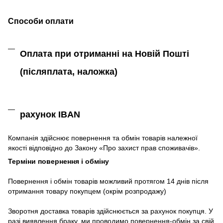
Способи оплати
Оплата при отриманні на Новій Пошті
(післяплата,
наложка)
рахунок IBAN
Компанія
здійснює
повернення
та
обмін
товарів належної
якості
відповідно до Закону «
Про захист
прав
споживачів
»
.
Терміни повернення і обміну
Повернення
і
обмін
товарів
можливий
протягом
14
днів
після
отримання
товару
покупцем (окрім розпродажу)
Зворотня
доставка
товарів
здійснюється
за
рахунок
покупця
.
У
разі
виявлення браку
,
ми
проводимо повернення-обмін
за
свій