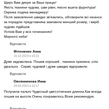
Щиро Вам дякую за Ваші працю!
Якість тканини чудова, шви рівні, якісно вшита фурнітура!
Окрема подяка менеджеру!
Після замовлення швидко зв'язались, обговорили всі нюанси,
за порадою представника замовила менший розмір, і виріб
чудово підійшов.
Успіхів Вам у всіх починаннях!
Мирного неба!
Відповісти
Філоненко Анна
16.10.2023 в 10:21
Дуже задоволена. Пошив хороший , тканина приємна ,сіло
ідеально . Сервіс чудовий і дуже швидко відправили.
Відповісти
Овсянникова Инна
29.09.2023 в 10:17
Получила пальто.Чудесный цвет,отличная длинна.Как всегда
пошив на высоте.Очень понравилось.Всем рекомендую.
Відповісти