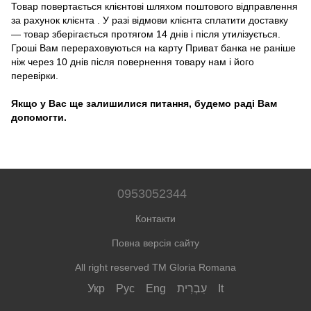
Товар повертається клієнтові шляхом поштового відправлення
за рахунок клієнта . У разі відмови клієнта сплатити доставку
― товар зберігається протягом 14 днів і після утилізується.
Гроші Вам перераховуються на карту Приват банка не раніше
ніж через 10 днів після повернення товару нам і його
перевірки.
Якщо у Вас ще залишилися питання, будемо раді Вам
допомогти.
0953052344
Контакти
Повна версія сайту
All right reserved TM Gloria Romana
Укр
Рус
Eng
עִבְרִית
It