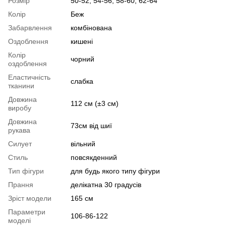
Розмір
50-52, 54-56, 58-60, 62-64
Колір
Беж
Забарвлення
комбінована
Оздоблення
кишені
Колір
чорний
оздоблення
Еластичність
слабка
тканини
Довжина
112 см (±3 см)
виробу
Довжина
73см від шиї
рукава
Силует
вільний
Стиль
повсякденний
Тип фігури
для будь якого типу фігури
Прання
делікатна 30 градусів
Зріст модели
165 см
Параметри
106-86-122
моделі