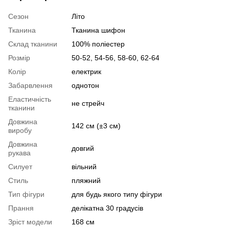
Сезон
Літо
Тканина
Тканина шифон
Склад тканини
100% поліестер
Розмір
50-52, 54-56, 58-60, 62-64
Колір
електрик
Забарвлення
однотон
Еластичність
не стрейч
тканини
Довжина
142 см (±3 см)
виробу
Довжина
довгий
рукава
Силует
вільний
Стиль
пляжний
Тип фігури
для будь якого типу фігури
Прання
делікатна 30 градусів
Зріст модели
168 см