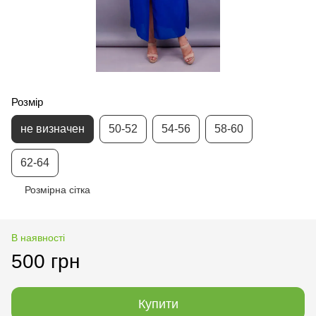
Розмір
не визначен
50-52
54-56
58-60
62-64
Розмірна сітка
В наявності
500 грн
Купити