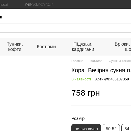
Укр
Рус
Eng
עִבְרִית
It
ності
ів
Туники,
Піджаки,
Брюки,
Костюми
кофти
кардигани
шо
Головна
Каталог
Сукні на кожен
Кора. Вечірня сукня 
В наявності
Артикул: 485137359
758 грн
Розмір
не визначен
50-52
54