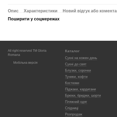
Опис
Характеристики
Новий відгук або комент
Поширити у соцмережах
All right reserved TM Gloria
Каталог
Romana
Сукні на кожен день
Мобільна версія
Сукні до свят
Блузки, сорочки
Туники, кофти
Костюми
Піджаки, кардигани
Брюки, бриджи, шорти
Пляжний одяг
Спідниці
Розпродаж