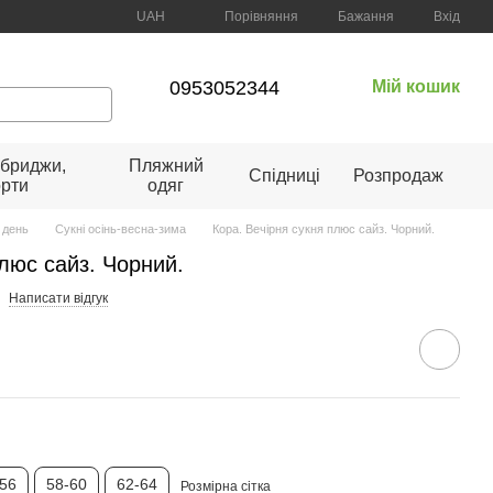
Порівняння
UAH
Бажання
Вхід
0953052344
Мій кошик
 бриджи,
Пляжний
Спідниці
Розпродаж
рти
одяг
 день
Сукні осінь-весна-зима
Кора. Вечірня сукня плюс сайз. Чорний.
плюс сайз. Чорний.
Написати відгук
-56
58-60
62-64
Розмірна сітка