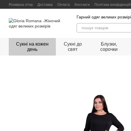
Перейти до основного контенту
Розмірна сітка
Доставка
Оплата
Контакти
Політика конфіденцій
Гарний одяг великих розмір
Сукні на кожен
Сукні до
Блузки,
день
свят
сорочки