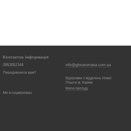
Контактна інформація
0953052344
info@gloriaromana.com.ua
Передзвонити вам?
Відправки з відділень Нової
Пошти м. Харків.
Мапа проїзду
Ми в соцмережах