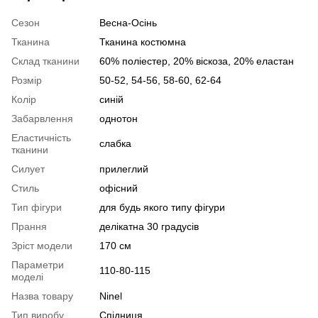
Сезон
Весна-Осінь
Тканина
Тканина костюмна
Склад тканини
60% поліестер, 20% віскоза, 20% еластан
Розмір
50-52, 54-56, 58-60, 62-64
Колір
синій
Забарвлення
однотон
Еластичність
слабка
тканини
Силует
прилеглий
Стиль
офісний
Тип фігури
для будь якого типу фігури
Прання
делікатна 30 градусів
Зріст модели
170 см
Параметри
110-80-115
моделі
Назва товару
Ninel
Тип виробу
Спідниця