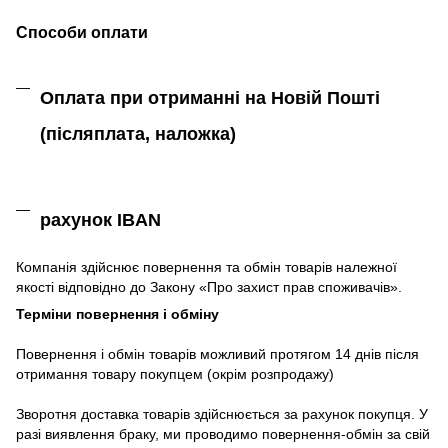
Способи оплати
Оплата при отриманні на Новій Пошті
(післяплата,
наложка)
рахунок IBAN
Компанія
здійснює
повернення
та
обмін
товарів належної
якості
відповідно до Закону «
Про захист
прав
споживачів
»
.
Терміни повернення і обміну
Повернення
і
обмін
товарів
можливий
протягом
14
днів
після
отримання
товару
покупцем (окрім розпродажу)
Зворотня
доставка
товарів
здійснюється
за
рахунок
покупця
.
У
разі
виявлення браку
,
ми
проводимо повернення-обмін
за
свій