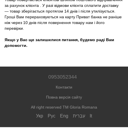
за рахунок клієнта . У разі відмови клієнта сплатити доставку
― товар зберігається протягом 14 днів і після утилізується.
Гроші Вам перераховуються на карту Приват банка не раніше
ніж через 10 днів після повернення товару нам і його
перевірки.
Якщо у Вас ще залишилися питання, будемо раді Вам
допомогти.
0953052344
Контакти
Повна версія сайту
All right reserved TM Gloria Romana
Укр
Рус
Eng
עִבְרִית
It