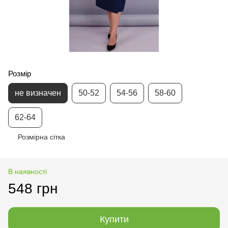
Розмір
не визначен
50-52
54-56
58-60
62-64
Розмірна сітка
В наявності
548 грн
Купити