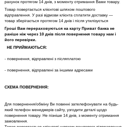
рахунок
протягом
14
днів
,
з
моменту
отримання
Вами
товару
.
Товар повертається клієнтові шляхом поштового
відправлення. У разі відмови клієнта сплатити доставку ―
товар зберігається протягом 14 днів і після утилізується
Гроші Вам перераховуються на карту Приват банка не
раніше ніж через 10 днів після повернення товару нам і
його перевірки
.
НЕ ПРИЙМАЮТЬСЯ:
-
повернення
,
відправлені
з
післяплатою
-
повернення
,
відправлені
за іншими адресами
СХЕМА ПОВЕРНЕННЯ:
Для повернення/обміну Ви повинні зателефонувати на будь-
який телефон менеджерів сайту, узгодити деталі щодо
повернення товару. Не пізніше 14 днів, з моменту отримання
замовлення.
Товар повертається клієнтові шляхом поштового відправлення