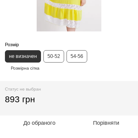
Розмір
не визначен
50-52
54-56
Розмірна сітка
Статус не выбран
893 грн
До обраного
Порівняти