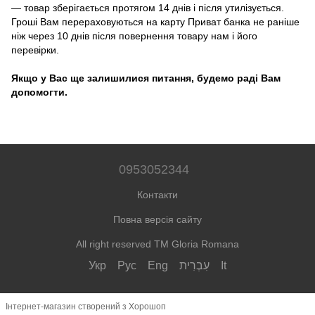
― товар зберігається протягом 14 днів і після утилізується.
Гроші Вам перераховуються на карту Приват банка не раніше
ніж через 10 днів після повернення товару нам і його
перевірки.
Якщо у Вас ще залишилися питання, будемо раді Вам
допомогти.
0953052344
Контакти
Повна версія сайту
All right reserved TM Gloria Romana
Укр
Рус
Eng
עִבְרִית
It
Інтернет-магазин створений з Хорошоп