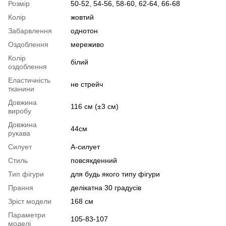
Розмір
50-52, 54-56, 58-60, 62-64, 66-68
Колір
жовтий
Забарвлення
однотон
Оздоблення
мереживо
Колір
білий
оздоблення
Еластичність
не стрейч
тканини
Довжина
116 см (±3 см)
виробу
Довжина
44см
рукава
Силует
А-силует
Стиль
повсякденний
Тип фігури
для будь якого типу фігури
Прання
делікатна 30 градусів
Зріст модели
168 см
Параметри
105-83-107
моделі