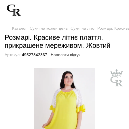
Каталог
Сукні на кожен день
Сукні на літо
Розмарі. Красив
Розмарі. Красиве літнє плаття,
прикрашене мереживом. Жовтий
Артикул:
49527842367
Написати відгук