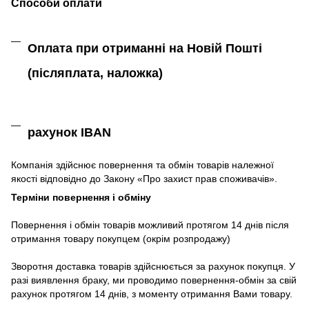
Способи оплати
Оплата при отриманні на Новій Пошті
(післяплата,
наложка)
рахунок IBAN
Компанія
здійснює
повернення
та
обмін
товарів належної
якості
відповідно до Закону «
Про захист
прав
споживачів
»
.
Терміни повернення і обміну
Повернення
і
обмін
товарів
можливий
протягом
14
днів
після
отримання
товару
покупцем (окрім розпродажу)
Зворотня
доставка
товарів
здійснюється
за
рахунок
покупця
.
У
разі
виявлення браку
,
ми
проводимо повернення-обмін
за
свій
рахунок
протягом
14
днів
,
з
моменту
отримання
Вами
товару
.