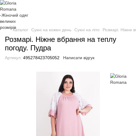
Каталог
Сукні на кожен день
Сукні на літо
Розмарі. Ніжне 
Розмарі. Ніжне вбрання на теплу
погоду. Пудра
Артикул:
495278423705052
Написати відгук