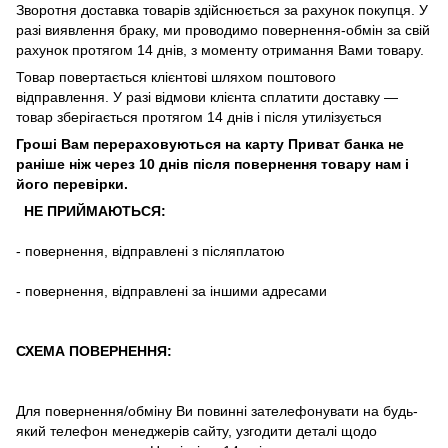
Зворотня
доставка
товарів
здійснюється
за
рахунок
покупця
.
У
разі
виявлення браку
,
ми
проводимо повернення-обмін
за
свій
рахунок
протягом
14
днів
,
з
моменту
отримання
Вами
товару
.
Товар повертається клієнтові шляхом поштового
відправлення. У разі відмови клієнта сплатити доставку ―
товар зберігається протягом 14 днів і після утилізується
Гроші Вам перераховуються на карту Приват банка не
раніше ніж через 10 днів після повернення товару нам і
його перевірки
.
НЕ ПРИЙМАЮТЬСЯ:
-
повернення
,
відправлені
з
післяплатою
-
повернення
,
відправлені
за іншими адресами
СХЕМА ПОВЕРНЕННЯ:
Для повернення/обміну Ви повинні зателефонувати на будь-
який телефон менеджерів сайту, узгодити деталі щодо