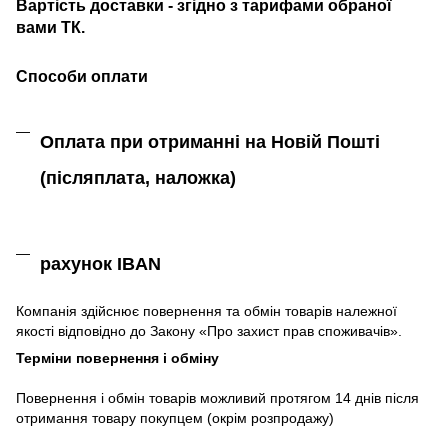
Вартість доставки - згідно з тарифами обраної
вами ТК.
Способи оплати
Оплата при отриманні на Новій Пошті
(післяплата,
наложка)
рахунок IBAN
Компанія
здійснює
повернення
та
обмін
товарів належної
якості
відповідно до Закону «
Про захист
прав
споживачів
»
.
Терміни повернення і обміну
Повернення
і
обмін
товарів
можливий
протягом
14
днів
після
отримання
товару
покупцем (окрім розпродажу)