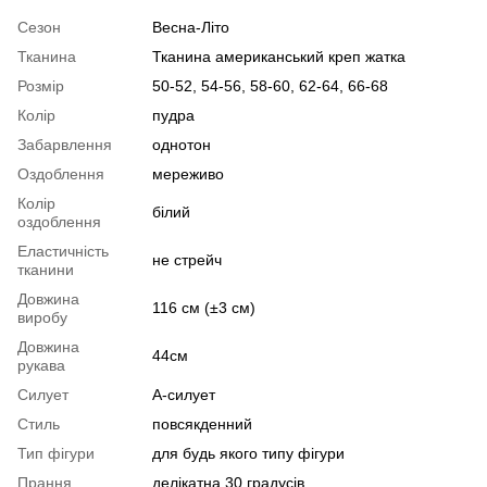
Сезон
Весна-Літо
Тканина
Тканина американський креп жатка
Розмір
50-52, 54-56, 58-60, 62-64, 66-68
Колір
пудра
Забарвлення
однотон
Оздоблення
мереживо
Колір
білий
оздоблення
Еластичність
не стрейч
тканини
Довжина
116 см (±3 см)
виробу
Довжина
44см
рукава
Силует
А-силует
Стиль
повсякденний
Тип фігури
для будь якого типу фігури
Прання
делікатна 30 градусів