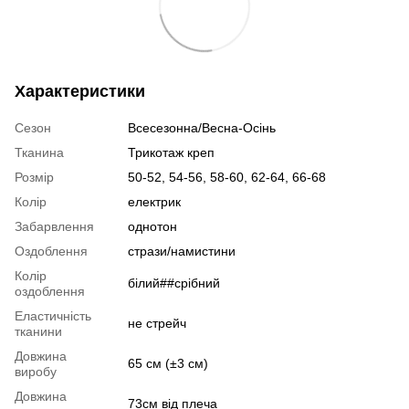
Характеристики
Сезон
Всесезонна/Весна-Осінь
Тканина
Трикотаж креп
Розмір
50-52, 54-56, 58-60, 62-64, 66-68
Колір
електрик
Забарвлення
однотон
Оздоблення
стрази/намистини
Колір
білий##срібний
оздоблення
Еластичність
не стрейч
тканини
Довжина
65 см (±3 см)
виробу
Довжина
73см від плеча