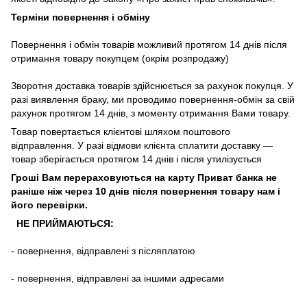
Терміни повернення і обміну
Повернення
і
обмін
товарів
можливий
протягом
14
днів
після
отримання
товару
покупцем (окрім розпродажу)
Зворотня
доставка
товарів
здійснюється
за
рахунок
покупця
.
У
разі
виявлення браку
,
ми
проводимо повернення-обмін
за
свій
рахунок
протягом
14
днів
,
з
моменту
отримання
Вами
товару
.
Товар повертається клієнтові шляхом поштового
відправлення. У разі відмови клієнта сплатити доставку ―
товар зберігається протягом 14 днів і після утилізується
Гроші Вам перераховуються на карту Приват банка не
раніше ніж через 10 днів після повернення товару нам і
його перевірки
.
НЕ ПРИЙМАЮТЬСЯ:
-
повернення
,
відправлені
з
післяплатою
-
повернення
,
відправлені
за іншими адресами