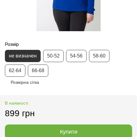
Розмір
не визначен
50-52
54-56
58-60
62-64
66-68
Розмірна сітка
В наявності
899 грн
Купити