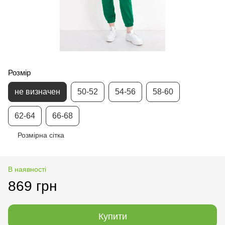
Розмір
не визначен
50-52
54-56
58-60
62-64
66-68
Розмірна сітка
В наявності
869 грн
Купити