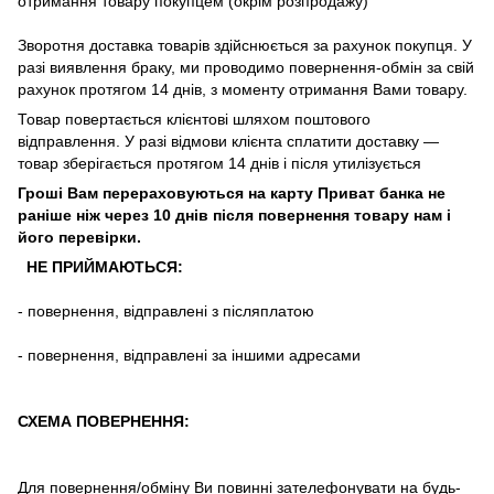
отримання
товару
покупцем (окрім розпродажу)
Зворотня
доставка
товарів
здійснюється
за
рахунок
покупця
.
У
разі
виявлення браку
,
ми
проводимо повернення-обмін
за
свій
рахунок
протягом
14
днів
,
з
моменту
отримання
Вами
товару
.
Товар повертається клієнтові шляхом поштового
відправлення. У разі відмови клієнта сплатити доставку ―
товар зберігається протягом 14 днів і після утилізується
Гроші Вам перераховуються на карту Приват банка не
раніше ніж через 10 днів після повернення товару нам і
його перевірки
.
НЕ ПРИЙМАЮТЬСЯ:
-
повернення
,
відправлені
з
післяплатою
-
повернення
,
відправлені
за іншими адресами
СХЕМА ПОВЕРНЕННЯ:
Для повернення/обміну Ви повинні зателефонувати на будь-