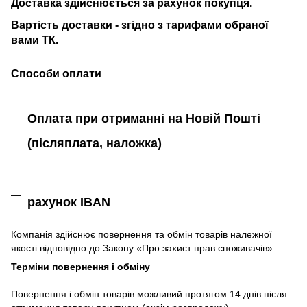
Доставка здійснюється за рахунок покупця.
Вартість доставки - згідно з тарифами обраної
вами ТК.
Способи оплати
Оплата при отриманні на Новій Пошті
(післяплата,
наложка)
рахунок IBAN
Компанія
здійснює
повернення
та
обмін
товарів належної
якості
відповідно до Закону «
Про захист
прав
споживачів
»
.
Терміни повернення і обміну
Повернення
і
обмін
товарів
можливий
протягом
14
днів
після