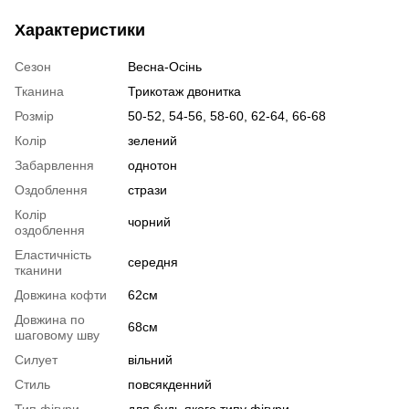
Характеристики
Сезон
Весна-Осінь
Тканина
Трикотаж двонитка
Розмір
50-52, 54-56, 58-60, 62-64, 66-68
Колір
зелений
Забарвлення
однотон
Оздоблення
стрази
Колір
чорний
оздоблення
Еластичність
середня
тканини
Довжина кофти
62см
Довжина по
68см
шаговому шву
Силует
вільний
Стиль
повсякденний
Тип фігури
для будь якого типу фігури