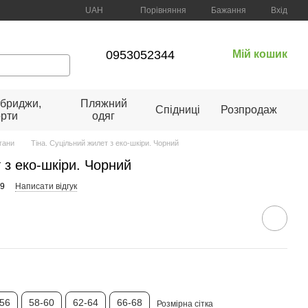
Порівняння
UAH
Бажання
Вхід
0953052344
Мій кошик
 бриджи,
Пляжний
Спідниці
Розпродаж
рти
одяг
гани
Тіна. Суцільний жилет з еко-шкіри. Чорний
 з еко-шкіри. Чорний
89
Написати відгук
-56
58-60
62-64
66-68
Розмірна сітка