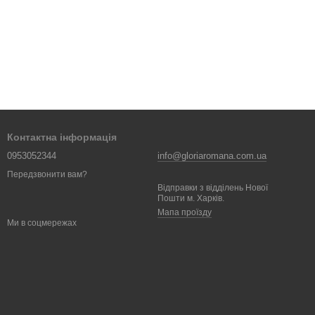
Контактна інформація
0953052344
info@gloriaromana.com.ua
Передзвонити вам?
Відправки з відділень Нової
Пошти м. Харків.
Мапа проїзду
Ми в соцмережах