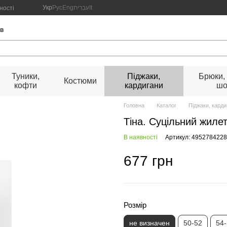
Укр
Рус
Eng
עִבְרִית
It
ності
ів
Туники,
Піджаки,
Брюки,
Костюми
кофти
кардигани
шо
Головна
Каталог
Піджаки, карди
Тіна. Суцільний жилет
В наявності
Артикул: 495278422
677 грн
Розмір
не визначен
50-52
54