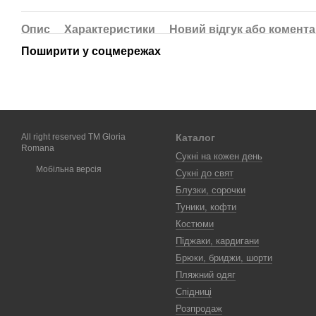
Опис
Характеристики
Новий відгук або комент
Поширити у соцмережах
All right reserved TM Gloria
Каталог
Romana
Сукні на кожен день
Мобільна версія
Сукні до свят
Блузки, сорочки
Туники, кофти
Костюми
Піджаки, кардигани
Брюки, бриджи, шорти
Пляжний одяг
Спідниці
Розпродаж