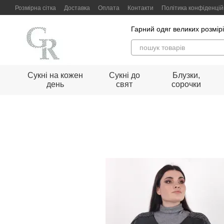
Перейти до основного контенту
Розмірна сітка
Доставка
Оплата
Контакти
Політика конфіденцій
Гарний одяг великих розмір
Сукні на кожен
Сукні до
Блузки,
день
свят
сорочки