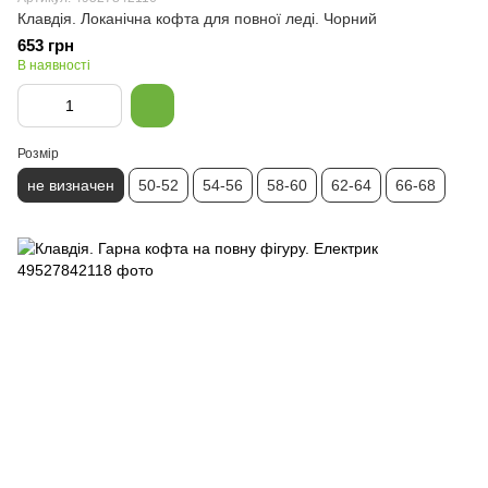
Клавдія. Локанічна кофта для повної леді. Чорний
653 грн
В наявності
Розмір
не визначен
50-52
54-56
58-60
62-64
66-68