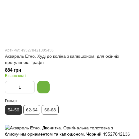
Артикул: 495278421305456
Акварель Етно. Худі до коліна з капюшоном, для осінніх
прогулянок. Графіт
884 грн
В наявності
Розмір
54-56
62-64
66-68