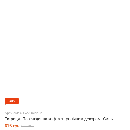
−30%
Артикул: 49527842212
Тигриця. Повсякденна кофта з тропічним декором. Синій
615 грн
879 грн