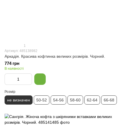
1
Артикул: 485138982
Аркадія. Красива кофтинка великих розмірів. Чорний.
774 грн
В наявності
Розмір
не визначен
50-52
54-56
58-60
62-64
66-68