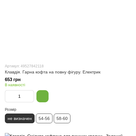
Артикул: 49527842118
Клавдія. Гарна кофта на повну фігуру. Електрик
653 грн
В наявності
Розмір
не визначен
54-56
58-60