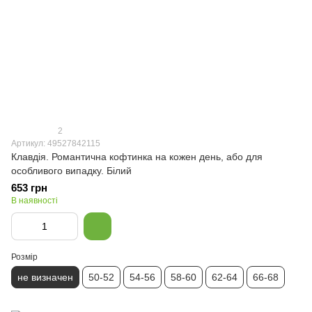
2
Артикул: 49527842115
Клавдія. Романтична кофтинка на кожен день, або для
особливого випадку. Білий
653 грн
В наявності
Розмір
не визначен
50-52
54-56
58-60
62-64
66-68