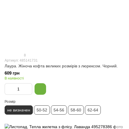
8
Артикул: 485141731
Лаура. Жіноча кофта великих розмірів з люрексом. Чорний.
609 грн
В наявності
Розмір
не визначен
50-52
54-56
58-60
62-64