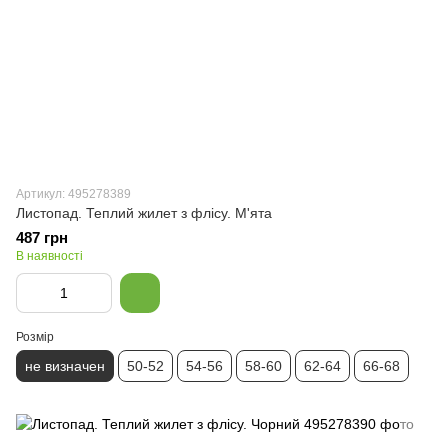
Артикул: 495278389
Листопад. Теплий жилет з флісу. М'ята
487 грн
В наявності
Розмір
не визначен
50-52
54-56
58-60
62-64
66-68