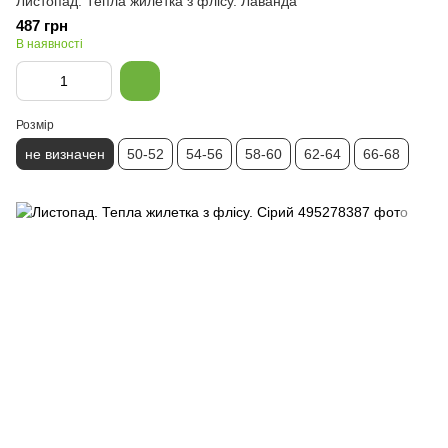
Листопад. Тепла жилетка з флісу. Лаванда
487 грн
В наявності
Розмір
не визначен
50-52
54-56
58-60
62-64
66-68