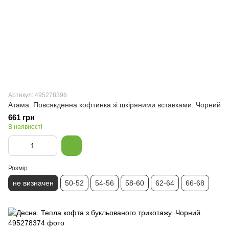
Артикул: 495278396
Атама. Повсякденна кофтинка зі шкіряними вставками. Чорний
661 грн
В наявності
Розмір
не визначен
50-52
54-56
58-60
62-64
66-68