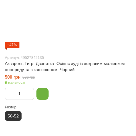
−47%
Артикул: 49527842135
Акварель Тигр. Двонитка. Осіннє худі із яскравим малюнком
попереду та з капюшоном. Чорний
500 грн
936 грн
В наявності
Розмір
50-52