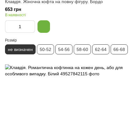
Клавдія. Жіночна кофта на повну фігуру. Бордо
653 грн
В наявності
Розмір
не визначен
50-52
54-56
58-60
62-64
66-68