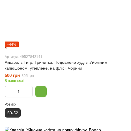
−44%
Артикул: 49527842141
Акварель Тигр. Тринитка. Подовжене худі зі з'йомним
капюшоном, утеплене, на флісі. Чорний
500 грн
895 грн
В наявності
Розмір
50-52