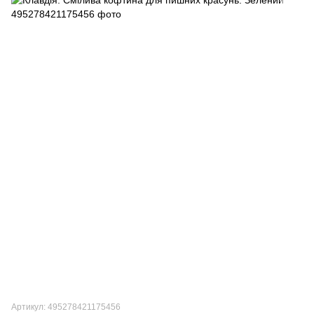
Артикул: 495278421175456