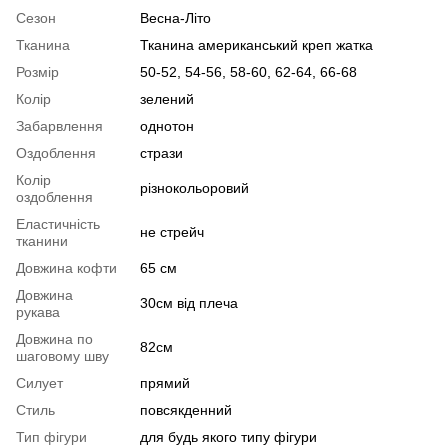
Сезон
Весна-Літо
Тканина
Тканина американський креп жатка
Розмір
50-52, 54-56, 58-60, 62-64, 66-68
Колір
зелений
Забарвлення
однотон
Оздоблення
стрази
Колір
різнокольоровий
оздоблення
Еластичність
не стрейч
тканини
Довжина кофти
65 см
Довжина
30см від плеча
рукава
Довжина по
82см
шаговому шву
Силует
прямий
Стиль
повсякденний
Тип фігури
для будь якого типу фігури