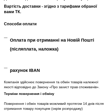
Вартість доставки - згідно з тарифами обраної
вами ТК.
Способи оплати
Оплата при отриманні на Новій Пошті
(післяплата,
наложка)
рахунок IBAN
Компанія
здійснює
повернення
та
обмін
товарів належної
якості
відповідно до Закону «
Про захист
прав
споживачів
»
.
Терміни повернення і обміну
Повернення
і
обмін
товарів
можливий
протягом
14
днів
після
отримання
товару
покупцем (окрім розпродажу)