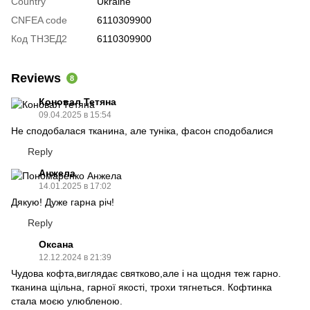
Country
Ukraine
CNFEA code
6110309900
Код ТНЗЕД2
6110309900
Reviews
8
Коновал Тетяна
09.04.2025 в 15:54
Не сподобалася тканина, але туніка, фасон сподобалися
Reply
Анжела
14.01.2025 в 17:02
Дякую! Дуже гарна річ!
Reply
Оксана
12.12.2024 в 21:39
Чудова кофта,виглядає святково,але і на щодня теж гарно.
тканина щільна, гарної якості, трохи тягнеться. Кофтинка
стала моєю улюбленою.