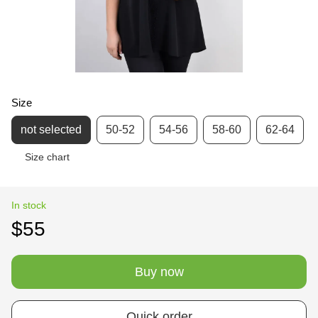
Size
not selected
50-52
54-56
58-60
62-64
Size chart
In stock
$55
Buy now
Quick order