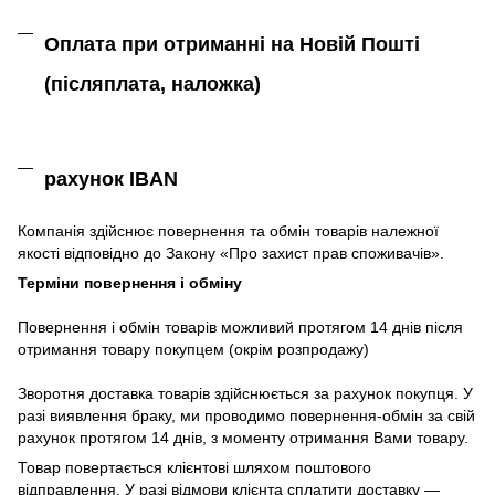
Оплата при отриманні на Новій Пошті
(післяплата,
наложка)
рахунок IBAN
Компанія
здійснює
повернення
та
обмін
товарів належної
якості
відповідно до Закону «
Про захист
прав
споживачів
»
.
Терміни повернення і обміну
Повернення
і
обмін
товарів
можливий
протягом
14
днів
після
отримання
товару
покупцем (окрім розпродажу)
Зворотня
доставка
товарів
здійснюється
за
рахунок
покупця
.
У
разі
виявлення браку
,
ми
проводимо повернення-обмін
за
свій
рахунок
протягом
14
днів
,
з
моменту
отримання
Вами
товару
.
Товар повертається клієнтові шляхом поштового
відправлення. У разі відмови клієнта сплатити доставку ―