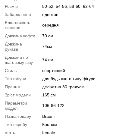
Розмір
50-52, 54-56, 58-60, 62-64
Забарвлення
однотон
Еластичність
середня
тканини
Довжина кофти
70 см
Довжина
74см
рукава
Довжина по
74 см
шаговому шву
Стиль
спортивний
Тип фігури
для будь якого типу фігури
Прання
делікатна 30 градусів
Зріст модели
165 см
Параметри
106-86-122
моделі
Назва товару
Brauni
Тип виробу
Костюм
стать
female