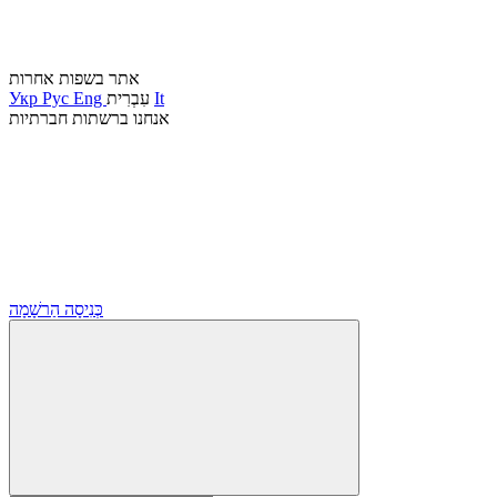
אתר בשפות אחרות
It
עִבְרִית
Eng
Рус
Укр
אנחנו ברשתות חברתיות
כְּנִיסָה
הַרשָׁמָה