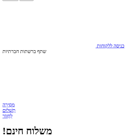
כניסה ללקוחות
שתף ברשתות חברתיות
מְסִירָה
תַשְׁלוּם
לַחֲזוֹר
!משלוח חינם