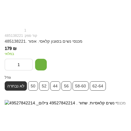
1
קוד ספק: 485138221
מכנסי נשים בסגנון קלאסי. אפור .485138221
179 ₪
במלאי
גודל
62-64
58-60
56
44
52
50
לא נבחרה