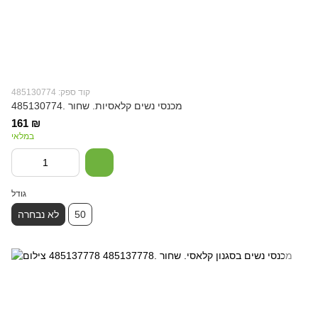
קוד ספק: 485130774
מכנסי נשים קלאסיות. שחור .485130774
161 ₪
במלאי
גודל
50
לא נבחרה