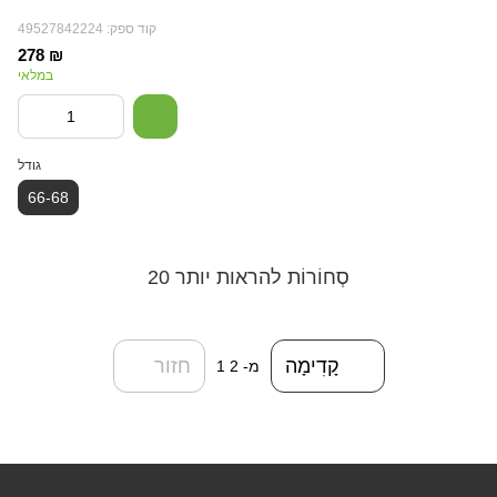
קוד ספק: 49527842224
278 ₪
במלאי
גודל
66-68
20 סְחוֹרוֹת להראות יותר
קָדִימָה
חזור
מ- 2
1