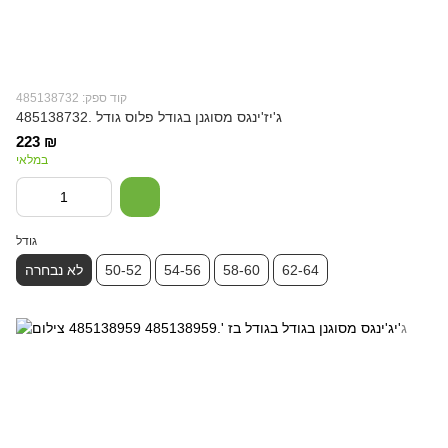
קוד ספק: 485138732
ג'יז'ינגס מסוגנן בגודל פלוס גודל .485138732
223 ₪
במלאי
גודל
62-64
58-60
54-56
50-52
לא נבחרה