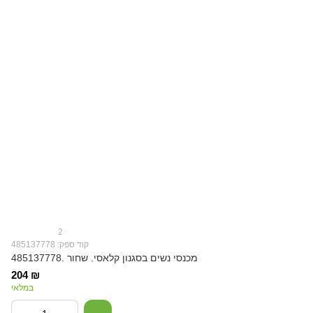
2
קוד ספק: 485137778
מכנסי נשים בסגנון קלאסי. שחור .485137778
204 ₪
במלאי