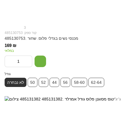
3
קוד ספק: 485130753
מכנסי נשים בגדלי פלוס. שחור .485130753
169 ₪
במלאי
גודל
62-64
58-60
56
44
52
50
לא נבחרה