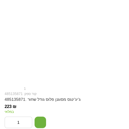
1
קוד ספק: 485135871
ג'יג'ינגס מסוגנן פלוס גודל שחור .485135871
223 ₪
במלאי