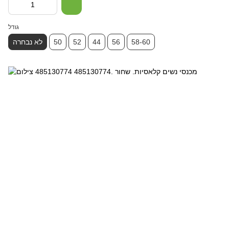
גודל
58-60
56
44
52
50
לא נבחרה