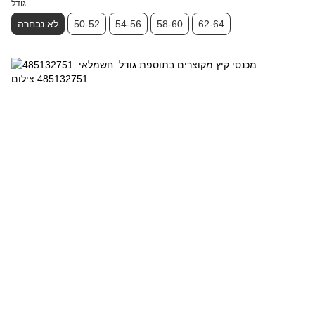
גודל
62-64
58-60
54-56
50-52
לא נבחרה