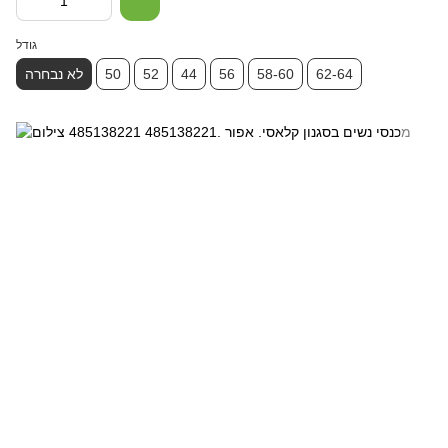
גודל
62-64
58-60
56
44
52
50
לא נבחרה