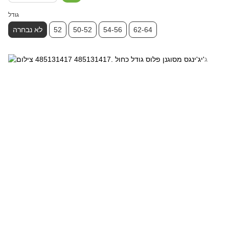
גודל
62-64
54-56
50-52
52
לא נבחרה