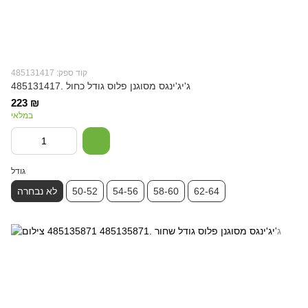
קוד ספק: 485131417
ג'יג'ינגס מסוגנן פלוס גודל כחול .485131417
223 ₪
במלאי
גודל
62-64
58-60
54-56
50-52
לא נבחרה