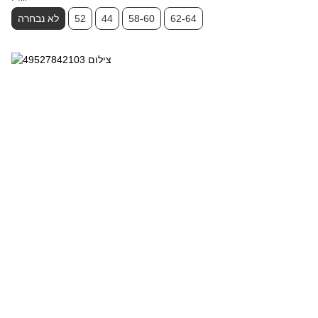
62-64
58-60
44
52
לא נבחרה