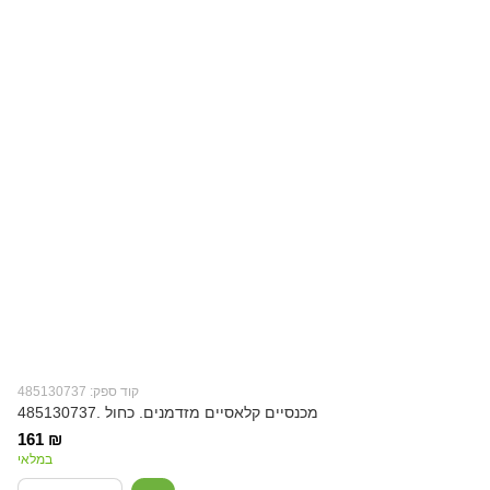
קוד ספק: 485130737
מכנסיים קלאסיים מזדמנים. כחול .485130737
161 ₪
במלאי