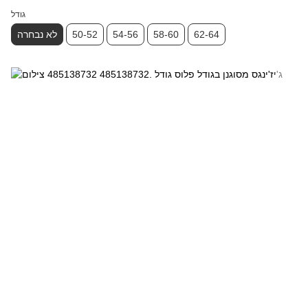
גודל
62-64
58-60
54-56
50-52
לא נבחרה