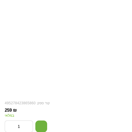
קוד ספק: 495278423865860
259 ₪
במלאי