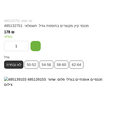
קוד ספק: 485132751
מכנסי קיץ מקוצרים בתוספת גודל. חשמלאי .485132751
178 ₪
במלאי
גודל
62-64
58-60
54-56
50-52
לא נבחרה