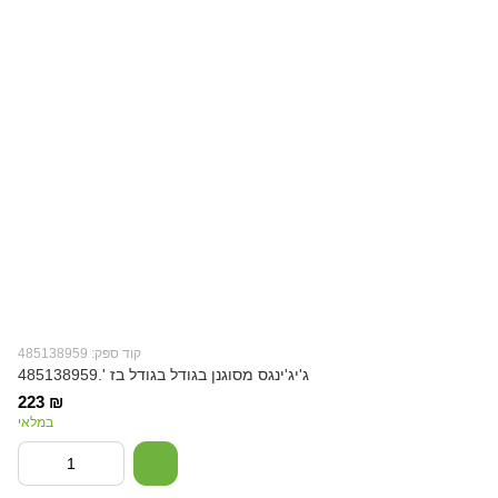
קוד ספק: 485138959
ג'יג'ינגס מסוגנן בגודל בגודל בז '.485138959
223 ₪
במלאי