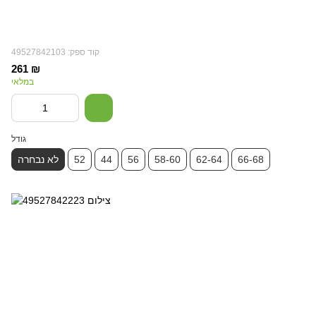
קוד ספק: 49527842103
261 ₪
במלאי
גודל
66-68
62-64
58-60
56
44
52
לא נבחרה