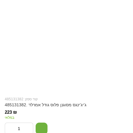
קוד ספק: 485131382
ג'יג'ינגס מסוגנן פלוס גודל אמרלד .485131382
223 ₪
במלאי