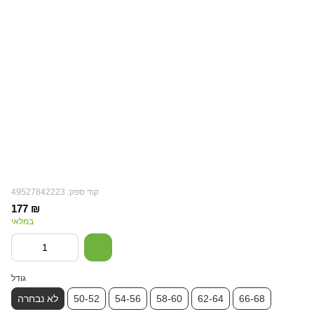
קוד ספק: 49527842223
177 ₪
במלאי
גודל
66-68
62-64
58-60
54-56
50-52
לא נבחרה