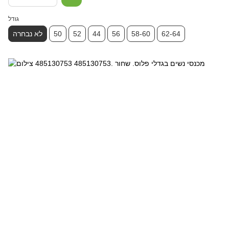
גודל
62-64
58-60
56
44
52
50
לא נבחרה