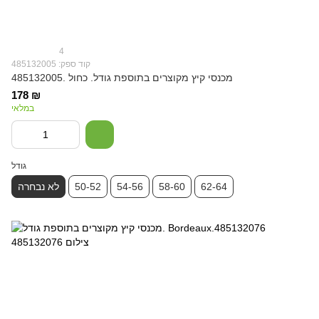
4
קוד ספק: 485132005
מכנסי קיץ מקוצרים בתוספת גודל. כחול .485132005
178 ₪
במלאי
גודל
62-64
58-60
54-56
50-52
לא נבחרה