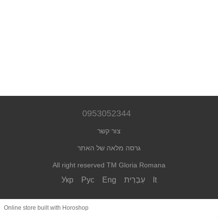
0953052344
צור קשר
גרסה מלאה של האתר
All right reserved TM Gloria Romana
It
עִבְרִית
Eng
Рус
Укр
Online store built with Horoshop