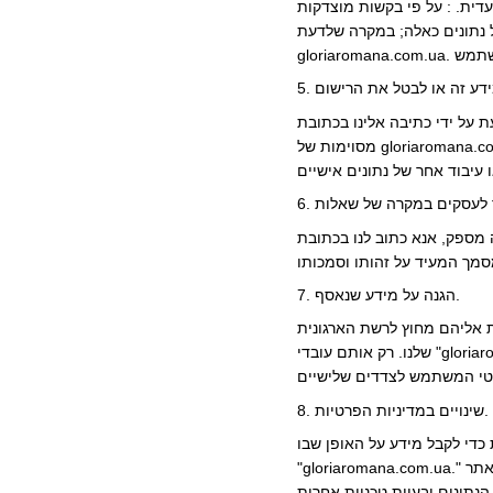
דית. : על פי בקשות מוצדקות
שתמש מפר את תנאי הסכם זה ו/או חוזים והסכמים אחרים בין
nfo@ או מספרי טלפון 095-027-83-03 הפעלת תכונות
מסוימות של gloriaromana.com. ua., שעבורן יש צורך במידע על המשתמש, ניתן להפסקה מרגע השינוי/מחיקת המידע. הנתונים האישיים של המשתמש נשמרים עד שהמשתמש
 מידע על הליך קבלת מידע על מיקומו של מאגר המידע ניתן
7. הגנה על מידע שנאסף.
ת אליהם מחוץ לרשת הארגונית
שלנו. רק אותם עובדי "gloriaromana.com.ua" שצריכים לבצע פונקציות עבודה הדורשות גישה למידע האישי של המשתמשים יש גישה למידע המשתמש. כל העובדים שיש להם
8. שינויים במדיניות הפרטיות.
כדי לקבל מידע על האופן שבו
"gloriaromana.com.ua." באתר gloriaromana.com.ua. מגן על פרטי המשתמש. "gloriaromana.com.ua." אינה אחראית לנזק או להפסדים שייגרמו למשתמש או לצדדים שלישיים