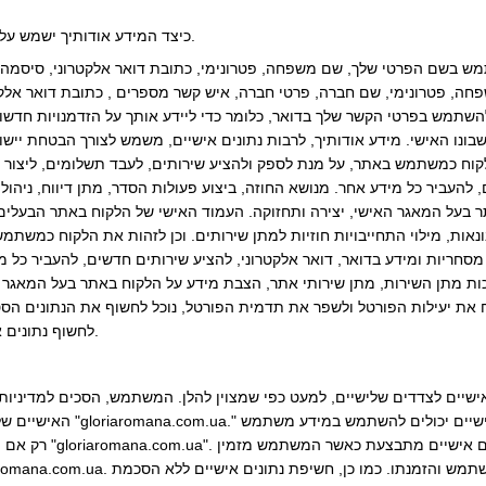
3. כיצד המידע אודותיך ישמש על ידי החברה. מטרת השימוש.
 הפרטי שלך, שם משפחה, פטרונימי, כתובת דואר אלקטרוני, סיסמה כדי לזהות אותך כמשתמש של ana.com.ua
פטרונימי, שם חברה, פרטי חברה, איש קשר מספרים , כתובת דואר אלקטרוני, כתובת מיקום החברה ב- omana.com.ua
מש בפרטי הקשר שלך בדואר, כלומר כדי ליידע אותך על הזדמנויות חדשות, מבצעים וחדשות אחרות על .com.ua
ו האישי. מידע אודותיך, לרבות נתונים אישיים, משמש לצורך הבטחת יישו
הלקוח כמשתמש באתר, על מנת לספק ולהציע שירותים, לעבד תשלומים, ליצור ו
להעביר כל מידע אחר. מנושא החוזה, ביצוע פעולות הסדר, מתן דיווח, ניהול ר
 בעל המאגר האישי, יצירה ותחזוקה. העמוד האישי של הלקוח באתר הבעלים. 
אות, מילוי התחייבויות חוזיות למתן שירותים. וכן לזהות את הלקוח כמשתמ
מסחריות ומידע בדואר, דואר אלקטרוני, להציע שירותים חדשים, להעביר כל מ
איכות מתן השירות, מתן שירותי אתר, הצבת מידע על הלקוח באתר בעל המאגר 
 את יעילות הפורטל ולשפר את תדמית הפורטל, נוכל לחשוף את הנתונים הס
לחשוף נתונים אישיים ומידע שהם סוד מסחרי.
 לצדדים שלישיים, למעט כפי שמצוין להלן. המשתמש, הסכים למדיניות פרטיות זו, מעניק את הזכות ל"ua
האישיים שלך לצדדים שלישיים המספקים "om.ua
רק אם הם מספקים את השירותים