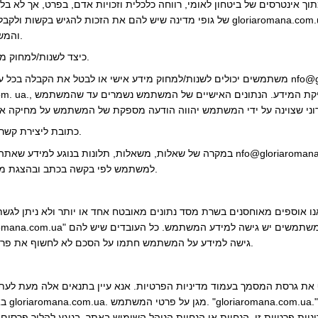
אינטרסים של ביטחון לאומי, רווחה כלכלית וזכויות אדם, בפרט, אך לא בלע
של גופי מדינה שיש להם את הזכות להגיש בקשות ולקבל נתונים כאלה; במקרה שלדעת gloriaromana.com.ua, המ
gloriaromana.com.ua. והמשתמש.
5. כיצד לשנות/למחוק מידע זה או לבטל את הרישום.
משתמשים יכולים לשנות/למחוק מידע אישי או לבטל את הקבלה בכל עת על ידי כתיבה אלינו בכתובת gloriaromana.com.ua
6. כתובת ליצירת קשר לעסקים במקרה של שאלות.
במקרה של שאלות, משאלות, תלונות בנוגע למידע שאתה מספק, אנא כתוב לנו בכתובת nfo@gloriaromana.com.ua.
למשתמש לפי בקשה בכתב ובהצגת מסמך המעיד על זהותו וסמכותו.
שאנו אוספים מאוחסנים בשרת מסד נתונים מאובטח אחד או יותר ולא ניתן לגש
גישה למידע על המשתמש חתמו על הסכם לא לחשוף את פרטי המשתמש לצדדים שלישיים.
ף את גרסת המסמך בעמוד מדיניות הפרטיות. אנא עיין בתנאים אלה מעת לעת 