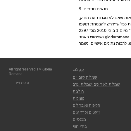
9. תנאים נוספים.
אות שאם לא נוגדות את החוק,
נת ככל שיידרש להבטחת תוקפו
ואפשרות מימושה. למשתמש יש את הזכויות הקבועות בחוק אוקראינה "על הגנה על נתונים אישיים" מיום 1 ביוני 2010 מס' 2297-VI. מדיניות פרטיות זו חלה על המשתמש מרגע
השימוש באתר gloriaromana.com.ua. בעת העברת הנתונים האישיים שלו, הוא הסכים לתנאי מדיניות פרטיות זו והיא תקפה כל עוד באתר gloriaromana.com.ua. כל מידע על
קָטָלוֹג
All right reserved TM Gloria
Romana
שמלות ליום יום
גרסת נייד
שמלות לאירועים ושמלות ערב
חולצות
טוניקות
חליפות ואוברולים
ז׳קטים וקרדיגנים
מכנסיים
בגדי חוף