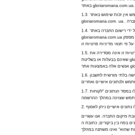
1.3. למשתמש אין זכות שימוש באתר gloriaromana.com.ua אם אינו מסכים לתנאי מדיניות פרטיות זו, או אם לא הגיע לגיל החוקי שבו יש לו את הזכות להתקשר בהסכמים עם
1.4. על ידי רישום החברה באתר gloriaromana.com.ua, המשתמש והזנת נתונים אישיים ו/או מסירת נתונים אלה בדרך אחרת, ו/או ביצוע פעולות כלשהן באתר
gloriaromana.com.ua ו/או שימוש באתר חלק כלשהוא. , המשתמש נותן את הסכמתו החד משמעית לתנאי מדיניות פרטיות זו. המשתמש מספק "gloriaromana.com.ua." הזכות
1.5. מדיניות פרטיות זו אינה מסדירה את " gloriaromana.com.ua." אינה אחראית לקבלה, אחסון, עיבוד, שימוש וחשיפה של הנתונים האישיים של המשתמש לצדדים שלישיים
שאינם בבעלות או בשליטת gloriaromana.com.ua. ואנשים טבעיים שאינם עובדים של gloriaromana.com.ua. , גם אם המשתמש השיג גישה לאתרים, סחורות או שירותים של
1.6. המשתמש מאשר כי במקרה של יחס רשלני של המשתמש לאבטחה והגנה על נתוניו האישיים ונתוני ההרשאה, עלולים צדדים שלישיים לקבל גישה בלתי מורשית לחשבון
1.7. הודעה מספקת של המשתמש על הכללת הנתונים האישיים שלו במסד הנתונים "לקוחות" gloriaromana.com.ua. "" יהיה מכתב הודעה שנשלח לכתובת הדואר האלקטרוני של
בת מיקום החברה. אנו עשויים
ובת ה-IP של המשתמש, על מנת להציג
ת שהוא" ואינו משתנה במהלך