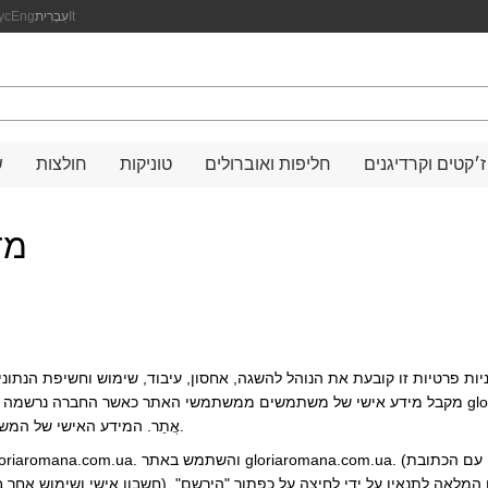
It
עִבְרִית
Eng
ус
ז׳קטים וקרדיגנים
חליפות ואוברולים
טוניקות
חולצות
ש
מד
אֲתַר. המידע האישי של המשתמש ממולא על ידי המשתמש.