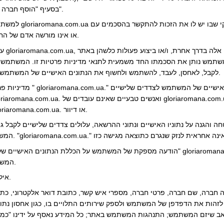
באתר gloriaromana.com.ua. בסעיף "הוסף חברה".
gloriaromana.com. ua.. או אינו מורשה אדם של החברה.
לקבל, לאחסן, לעבד, להשתמש ולחשוף את הנתונים האישיים של המשתמש על פי תנאי מדיניות פרטיות זו.
אנשים אלה באמצעות אתר gloriaromana.com.ua. או דיוור.
המשתמש שצוינה במהלך ההרשמה.
2. אילו נתונים אישיים ניתן לאסוף.
ה חברה, שם חברה, פרטי חברה, מספרי איש קשר, כתובת דואר אלקטרוני, כתו
את הדפדפן של המשתמש ולספק שירותים התלויים בו, כגון אחסון נתונים בפח בין ביקורים; כת
ב שיזם המשתמש; התנהגות המשתמש באתר; כל המידע נאסף על ידינו "כמו