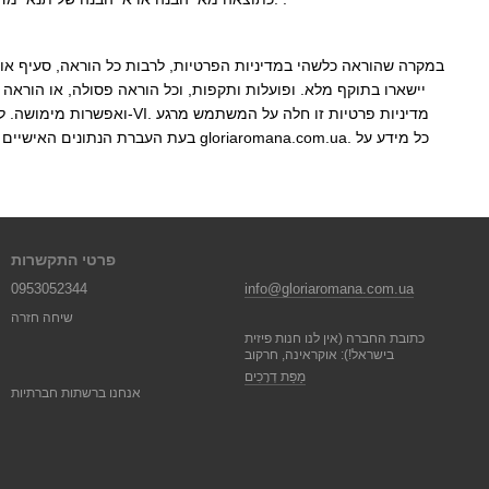
במקרה שהוראה כלשהי במדיניות הפרטיות, לרבות כל הוראה, סעיף או
יישארו בתוקף מלא. ופועלות ותקפות, וכל הוראה פסולה, או הורא
פרטי התקשרות
0953052344
info@gloriaromana.com.ua
שיחה חזרה
כתובת החברה (אין לנו חנות פיזית
בישראל!): אוקראינה, חרקוב
מַפַּת דְרָכִים
אנחנו ברשתות חברתיות