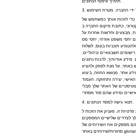
תהליך איסוף הנתונים.
gloriarom.. אנו עשויים להציג שם פרטי,
gloriar, כתובת דואר לשליחת התכתבות. אנו
gloriaromana. המשתמש תמיד יכול לבטל את
ם יחסי משפט אזרחי, יחסי מס
להטמיע תוכניות בונוס, לשלוח
ישומים חשבונאיים וניהוליים,
מידע אודותיך, לרבות נתונים
ש באתר, על מנת לספק ולהציע
ידע אחר. מנושא החוזה, ביצוע
האישי, יצירה ותחזוקה. העמוד
טטיסטיים של האתר שלך מבלי
4. תנאי גישה למסד הנתונים.
gloriaromana.com.". לחשוף את הנתונים
gloriaromana.c." שירותים לרבות, אך לא רק, עיבוד תשלומים, משלוח חבילות. צדדים שלישיים יכולים להשתמש במידע משתמש
 של "gloriaromana.com.ua". ורק את המידע הדרוש למתן השירות. כמו כן, חשיפת נתונים אישיים מתבצעת כאשר המשתמש מזמין
סחורות/שירותים באתר gloriaromana.com.ua. לספק הסחורות והשירותים כאמור, אך רק במידה הדרושה לזיהוי המשתמש והזמנתו. כמו כן, חשיפת נתונים אישיים ללא הסכמת