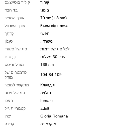
שָׁחוֹר
קוליר בוסייצ'נס
בינוני
בד הבד
70 sm(± 3 sm)
אורך המוצר
54см від плеча
אורך השרוול
חפשי
לְרַתֵך
.משרדי
סִגְנוֹן
לכל סוג של דמות
סוג של פיגורי
עדין 30 מעלות
כְּבָסִים
168 sm
מודל זריסט
פרמטרים של
104-84-109
מודל
Клавдія
מתקשר למוצר
חוּלצָה
סוג של וירוב
female
הפכו
adult
קטגוריית גיל
Gloria Romana
יַצרָן
אוקראינה
קרינה