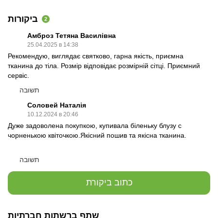
ביקורות
2
Амброз Тетяна Василівна
25.04.2025 в 14:38
Рекомендую, виглядає святково, гарна якість, приємна
тканина до тіла. Розмір відповідає розмірній сітці. Приємний
сервіс.
תשובה
Соловей Наталія
10.12.2024 в 20:46
Дуже задоволена покупкою, купивала біленьку блузу с
чорненькою квіточкою.Якісний пошив та якісна тканина.
תשובה
כתוב ביקורת
שתף ברשתות חברתיות