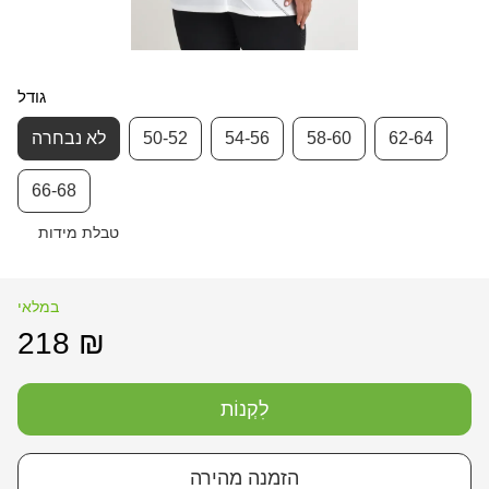
גודל
62-64
58-60
54-56
50-52
לא נבחרה
66-68
טבלת מידות
במלאי
218 ₪
לִקְנוֹת
הזמנה מהירה