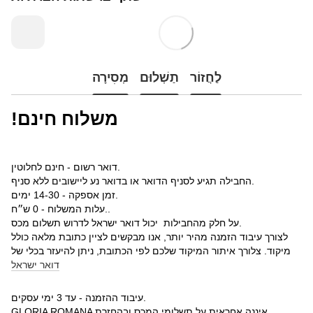
לַחֲזוֹר
תַשְׁלוּם
מְסִירָה
!משלוח חינם
דואר רשום - חינם לחלוטין.
החבילה תגיע לסניף הדואר או בדואר נע ליישובים ללא סניף.
זמן אספקה - 14-30 ימים.
עלות המשלוח - 0 ש״ח..
על חלק מהחבילות יכול דואר ישראל לדרוש תשלום מכס.
לצורך עיבוד הזמנה מהיר יותר, אנו מבקשים לציין כתובת מלאה כולל
מיקוד. צלורך איתור המיקוד שלכם לפי הכתובת, ניתן להיעזר בכלי של
דואר ישראל
עיבוד ההזמנה - עד 3 ימי עסקים.
GLORIA ROMANA איננה אחראית על תשלומי המכס ובהחזרת