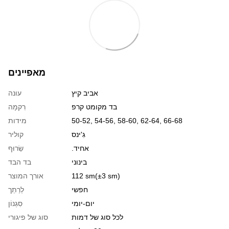
מאפיינים
אביב קיץ
עונה
בד מקומט קרפ
רִקמָה
50-52, 54-56, 58-60, 62-64, 66-68
מידות
גִ'ינס
קוליר
.אחיד
שַׂרוּף
בינוני
בד הבד
112 sm(±3 sm)
אורך המוצר
חפשי
לְרַתֵך
יום-יומי
סִגְנוֹן
לכל סוג של דמות
סוג של פיגורי