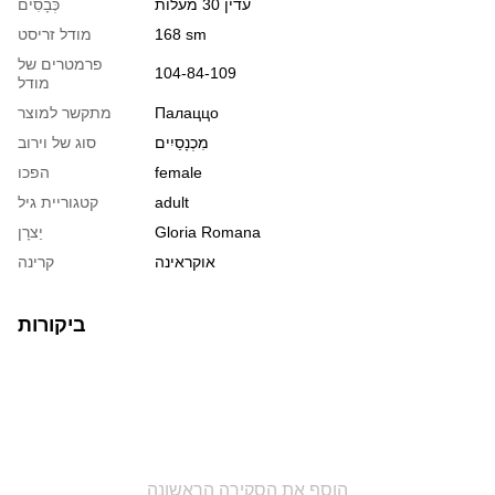
עדין 30 מעלות
כְּבָסִים
168 sm
מודל זריסט
פרמטרים של
104-84-109
מודל
Палаццо
מתקשר למוצר
מִכְנָסַיִים
סוג של וירוב
female
הפכו
adult
קטגוריית גיל
Gloria Romana
יַצרָן
אוקראינה
קרינה
ביקורות
הוסף את הסקירה הראשונה