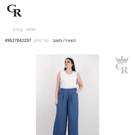
NEW
קטלוג
השאירו משוב
קוד ספק:
49527842297