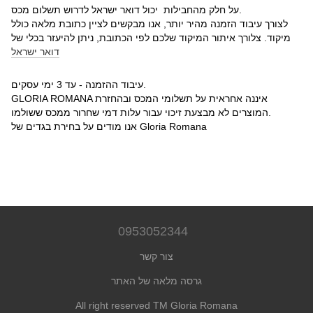
על חלק מהחבילות יכול דואר ישראל לדרוש תשלום מכס.
לצורך עיבוד הזמנה מהיר יותר, אנו מבקשים לציין כתובת מלאה כולל
מיקוד. צלורך איתור המיקוד שלכם לפי הכתובת, ניתן להיעזר בכלי של
דואר ישראל
עיבוד ההזמנה - עד 3 ימי עסקים.
GLORIA ROMANA איננה אחראית על תשלומי המכס ובהחזרת
המוצרים לא מבצעת זיכוי עבור עלות דמי שחרור ממכס ששולמו.
אנו מודים על בחירת בגדים של Gloria Romana
0953052344
צור קשר
גרסה מלאה של האתר
All right reserved TM Gloria Romana