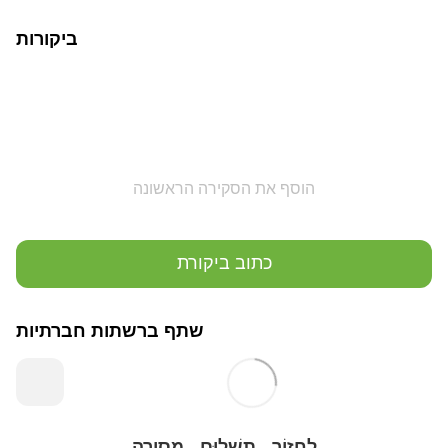
ביקורות
הוסף את הסקירה הראשונה
כתוב ביקורת
שתף ברשתות חברתיות
לַחֲזוֹר
תַשְׁלוּם
מְסִירָה