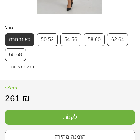
גודל
62-64
58-60
54-56
50-52
לא נבחרה
66-68
טבלת מידות
במלאי
261 ₪
לִקְנוֹת
הזמנה מהירה