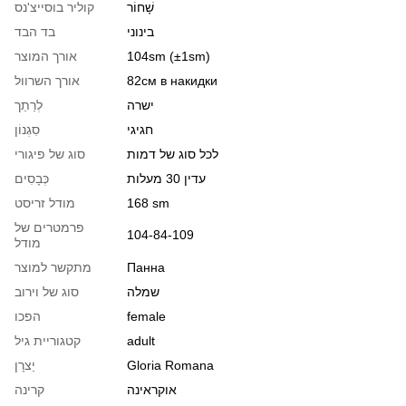
שָׁחוֹר
קוליר בוסייצ'נס
בינוני
בד הבד
104sm (±1sm)
אורך המוצר
82см в накидки
אורך השרוול
ישרה
לְרַתֵך
חגיגי
סִגְנוֹן
לכל סוג של דמות
סוג של פיגורי
עדין 30 מעלות
כְּבָסִים
168 sm
מודל זריסט
פרמטרים של
104-84-109
מודל
Панна
מתקשר למוצר
שמלה
סוג של וירוב
female
הפכו
adult
קטגוריית גיל
Gloria Romana
יַצרָן
אוקראינה
קרינה