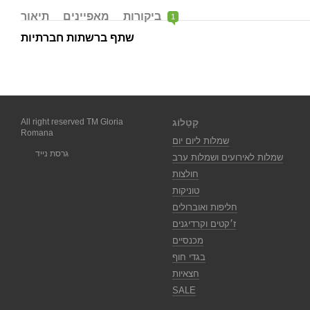
ביקורות
מאפיינים
תיאור
1
שתף ברשתות חברתיות
קָטָלוֹג
All right reserved TM Gloria
Romana
שמלות ליום יום
גרסת נייד
שמלות לאירועים ושמלות ערב
חולצות
טוניקות
חליפות ואוברולים
ז׳קטים וקרדיגנים
מכנסיים
בגדי חוף
חצאיות
SALE