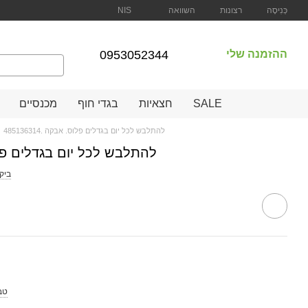
השוואה
כְּנִיסָה
רצונות
NIS
ההזמנה שלי
0953052344
SALE
חצאיות
בגדי חוף
מכנסיים
להתלבש לכל יום בגדלים פלוס. אבקה .485136314
להתלבש לכל יום בגדלים פלוס. אב
1 בי
טב