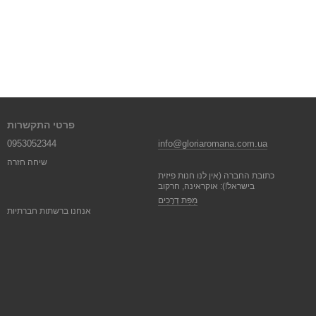
פרטי התקשרות
0953052344
info@gloriaromana.com.ua
שיחה חזרה
כתובת החברה (אין לנו חנות פיזית
בישראל!): אוקראינה, חרקוב
מַפַּת דְרָכִים
אנחנו ברשתות חברתיות