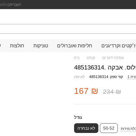
It
עִבְרִית
Eng
ус
ז׳קטים וקרדיגנים
חליפות ואוברולים
טוניקות
חולצות
ש
שמלות ליום יום
קטלוג
בית
קה .485136314
קורת
קוד ספק: 485136314
לא זמין
167 ₪
234 ₪
גודל
50-52
לא נבחרה
לת מידות