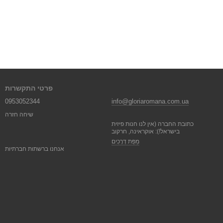
פרטי התקשרות
0953052344
info@gloriaromana.com.ua
שיחה חזרה
כתובת החברה (אין לנו חנות פיזית
בישראל!): אוקראינה, חרקוב
מַפַּת דְרָכִים
אנחנו ברשתות חברתיות