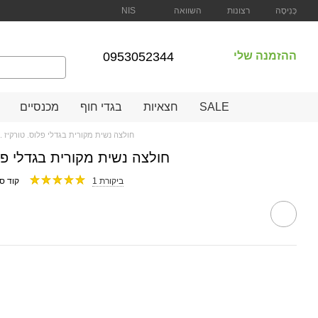
השוואה
כְּנִיסָה
רצונות
NIS
ההזמנה שלי
0953052344
SALE
חצאיות
בגדי חוף
מכנסיים
חולצה נשית מקורית בגדלי פלוס. טורקיז .485139253
חולצה נשית מקורית בגדלי פלוס. טור
1 ביקורת
קוד ספק: 53