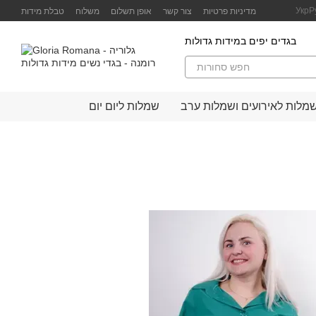
Перейти к основному контенту
Укр
Р
מדיניות פרטיות
צור קשר
אופן תשלום
משלוח
טבלת מידות
בגדים יפים במידות גדולות
מלות לאירועים ושמלות ערב
שמלות ליום יום