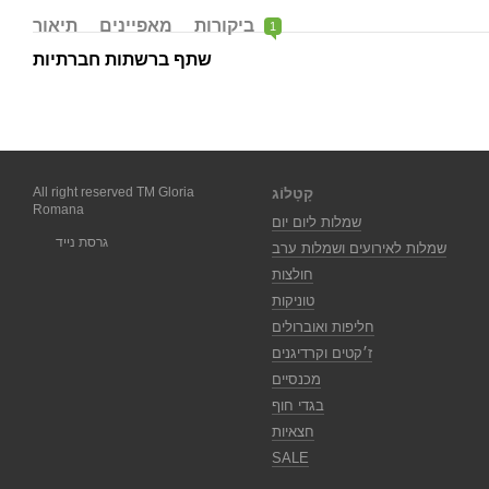
ביקורות
מאפיינים
תיאור
1
שתף ברשתות חברתיות
קָטָלוֹג
All right reserved TM Gloria
Romana
שמלות ליום יום
גרסת נייד
שמלות לאירועים ושמלות ערב
חולצות
טוניקות
חליפות ואוברולים
ז׳קטים וקרדיגנים
מכנסיים
בגדי חוף
חצאיות
SALE