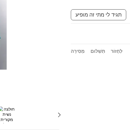
תגיד לי מתי זה מופיע
לַחֲזוֹר
תַשְׁלוּם
מְסִירָה