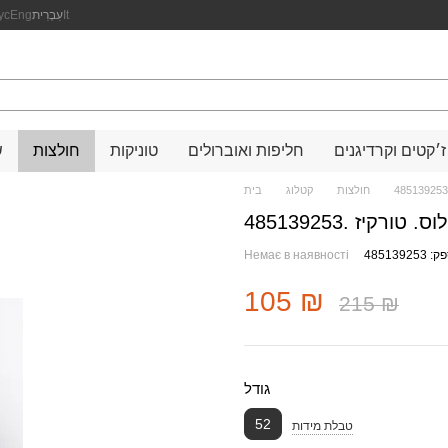
It
עִבְרִית
Eng
ус
ז׳קטים וקרדיגנים
חליפות ואוברולים
טוניקות
חולצות
ש
חולצות
קטלוג
בית
קיז .485139253
4851392
Немає в наявності
105 ₪
215 ₪
גודל
52
טבלת מידות