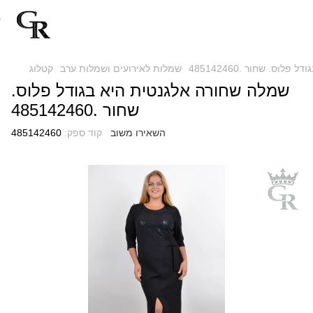
וס. שחור .485142460
שמלות לאירועים ושמלות ערב
קטלוג
שמלה שחורה אלגנטית היא בגודל פלוס.
שחור .485142460
השאירו משוב
קוד ספק:
485142460