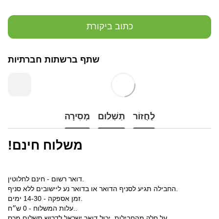
כתוב ביקורת
שתף ברשתות חברתיות
לַחֲזוֹר
תַשְׁלוּם
מְסִירָה
!משלוח חינם
דואר רשום - חינם לחלוטין.
החבילה תגיע לסניף הדואר או בדואר נע ליישובים ללא סניף.
זמן אספקה - 14-30 ימים.
עלות המשלוח - 0 ש״ח..
על חלק מהחבילות יכול דואר ישראל לדרוש תשלום מכס.