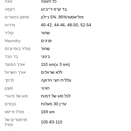
כל העונה
עונה
בד קרפ-דייבינג.
רִקמָה
פוליאסטר95%, 5% ניילון
מחסן הפארים
40-42, 44-46, 48-50, 52-54
מידות
שחור
קוליר
פנינים
Haundry
שָׁחוֹר
קוליר בוסייצ'נס
בינוני
בד הבד
110 sm(± 3 sm)
אורך המוצר
ללא שרוולים
אורך השרוול
צללית חצי הדוקה
לְרַתֵך
חגיגי
סִגְנוֹן
לכל סוג של דמות
סוג של פיגורי
עדין 30 מעלות
כְּבָסִים
169 sm
מודל זריסט
פרמטרים של
105-83-110
מודל