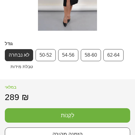
גודל
62-64
58-60
54-56
50-52
לא נבחרה
טבלת מידות
במלאי
289 ₪
לִקְנוֹת
הזמנה מהירה