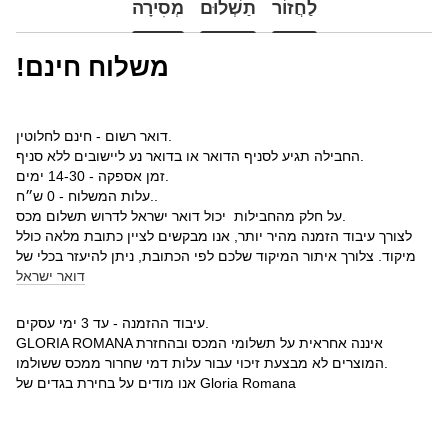
לַחֲזוֹר
תַשְׁלוּם
מְסִירָה
!משלוח חינם
דואר רשום - חינם לחלוטין.
החבילה תגיע לסניף הדואר או בדואר נע ליישובים ללא סניף.
זמן אספקה - 14-30 ימים.
עלות המשלוח - 0 ש״ח..
על חלק מהחבילות יכול דואר ישראל לדרוש תשלום מכס.
לצורך עיבוד הזמנה מהיר יותר, אנו מבקשים לציין כתובת מלאה כולל
מיקוד. צלורך איתור המיקוד שלכם לפי הכתובת, ניתן להיעזר בכלי של
דואר ישראל
עיבוד ההזמנה - עד 3 ימי עסקים.
GLORIA ROMANA איננה אחראית על תשלומי המכס ובהחזרת
המוצרים לא מבצעת זיכוי עבור עלות דמי שחרור ממכס ששולמו.
אנו מודים על בחירת בגדים של Gloria Romana