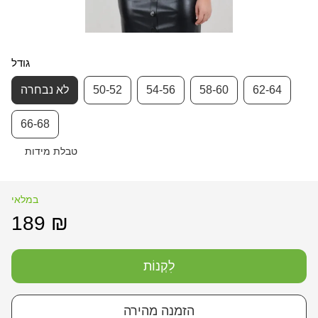
גודל
62-64
58-60
54-56
50-52
לא נבחרה
66-68
טבלת מידות
במלאי
189 ₪
לִקְנוֹת
הזמנה מהירה