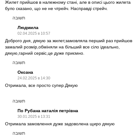
Жилет прийшов в належному стані, але в описі цього жилета
було сказано, що не не чтрейч. Насправді стрейч.
תשובה
Людмила
02.04.2025 в 10:57
Доброго дня, дякую за жилет,замовляла перший раз прийшов
замалий розмір,обміняли на більший все сіло ідеально,
дякую,гарний сервіс,це дуже приємно.
תשובה
Оксана
24.02.2025 в 14:30
Отримала, все просто супер.Дякую
תשובה
По Рубана наталія петрівна
30.01.2025 в 13:31
Отримала замовлення дуже задоволена щиро дякую
תשובה