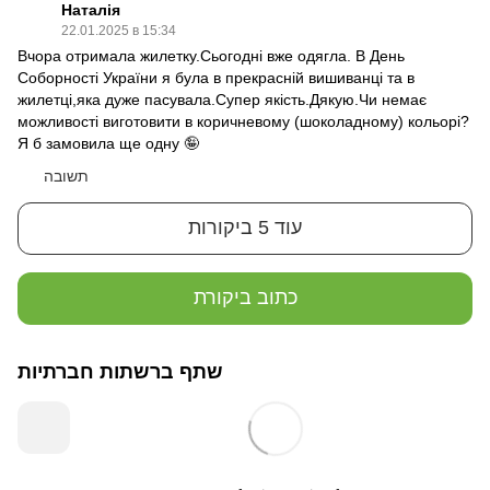
Наталія
22.01.2025 в 15:34
Вчора отримала жилетку.Сьогодні вже одягла. В День
Соборності України я була в прекрасній вишиванці та в
жилетці,яка дуже пасувала.Супер якість.Дякую.Чи немає
можливості виготовити в коричневому (шоколадному) кольорі?
Я б замовила ще одну 🤪
תשובה
עוד 5 ביקורות
כתוב ביקורת
שתף ברשתות חברתיות