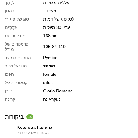
צללית מצוידת
לְרַתֵך
.משרדי
סִגְנוֹן
לכל סוג של דמות
סוג של פיגורי
עדין 30 מעלות
כְּבָסִים
168 sm
מודל זריסט
פרמטרים של
105-84-110
מודל
Руфіна
מתקשר למוצר
жилет
סוג של וירוב
female
הפכו
adult
קטגוריית גיל
Gloria Romana
יַצרָן
אוקראינה
קרינה
ביקורות
13
Козлова Галина
27.09.2025 в 10:42