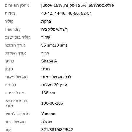
פוליאסטר65%, 25% ויסקוזה, 15% אלסטן
מחסן הפארים
40-42, 44-46, 48-50, 52-54
מידות
בַּרֶקֶת
קוליר
רֶשֶׁת/אפליקציה
Haundry
שָׁחוֹר
קוליר בוסייצ'נס
95 sm(±3 sm)
אורך המוצר
ארוך
אורך השרוול
Shape A
לְרַתֵך
חגיגי
סִגְנוֹן
לכל סוג של דמות
סוג של פיגורי
עדין 30 מעלות
כְּבָסִים
168 sm
מודל זריסט
פרמטרים של
100-80-105
מודל
Yunona
מתקשר למוצר
שמלה
סוג של וירוב
321/361/482/542
קוד