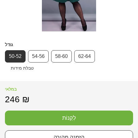
גודל
50-52
54-56
58-60
62-64
טבלת מידות
במלאי
246 ₪
לִקְנוֹת
הזמנה מהירה