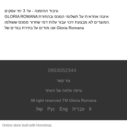
עיבוד ההזמנה - עד 3 ימי עסקים.
GLORIA ROMANA איננה אחראית על תשלומי המכס ובהחזרת
המוצרים לא מבצעת זיכוי עבור עלות דמי שחרור ממכס ששולמו.
אנו מודים על בחירת בגדים של Gloria Romana
0953052344
צור קשר
גרסה מלאה של האתר
All right reserved TM Gloria Romana
It
עִבְרִית
Eng
Рус
Укр
Online store built with Horoshop