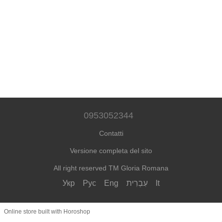
0953052344
Contatti
Versione completa del sito
All right reserved TM Gloria Romana
Укр
Рус
Eng
עִבְרִית
It
Online store built with Horoshop