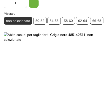
Misurare
non selezionato
50-52
54-56
58-60
62-64
66-68