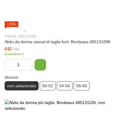
−29%
1
Articolo: 485131098
Abito da donna casual di taglie forti. Bordeaux.485131098
€42
€58
В наявності
Misurare
non selezionato
50-52
54-56
58-60