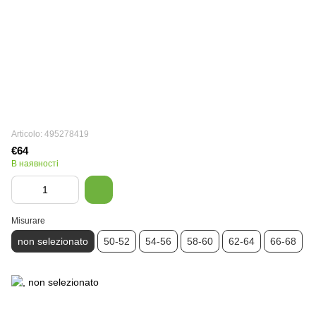
Articolo: 495278419
€64
В наявності
Misurare
non selezionato
50-52
54-56
58-60
62-64
66-68