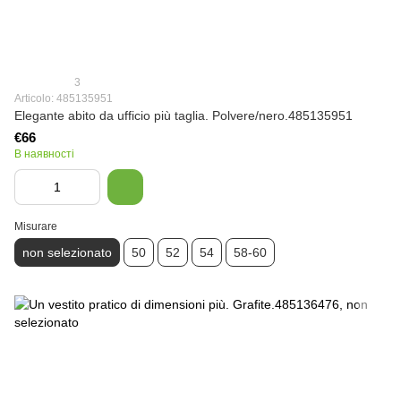
3
Articolo: 485135951
Elegante abito da ufficio più taglia. Polvere/nero.485135951
€66
В наявності
Misurare
non selezionato
50
52
54
58-60