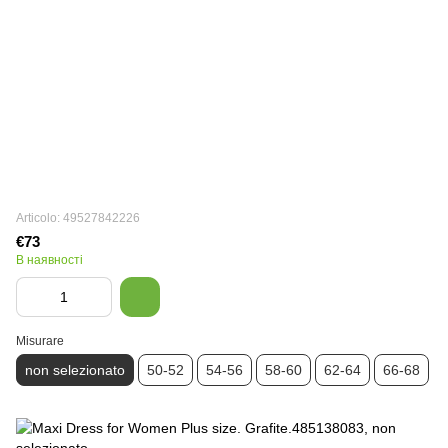
Articolo: 49527842226
€73
В наявності
Misurare
non selezionato
50-52
54-56
58-60
62-64
66-68