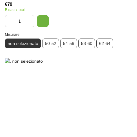
€79
В наявності
Misurare
non selezionato
50-52
54-56
58-60
62-64