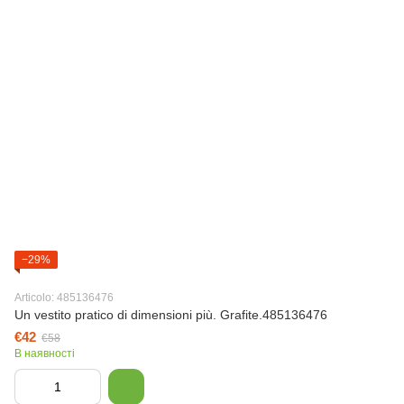
−29%
Articolo: 485136476
Un vestito pratico di dimensioni più. Grafite.485136476
€42
€58
В наявності