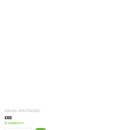
Articolo: 49527842061
€68
В наявності