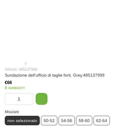
7
Articolo: 485137999
Sundazione dell'ufficio di taglie forti. Grey.485137999
€66
В наявності
Misurare
non selezionato
50-52
54-56
58-60
62-64