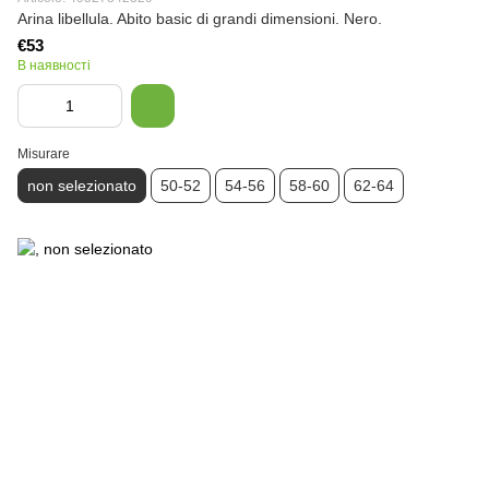
Arina libellula. Abito basic di grandi dimensioni. Nero.
€53
В наявності
Misurare
non selezionato
50-52
54-56
58-60
62-64