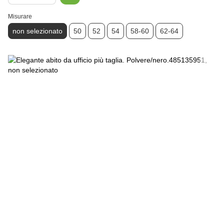
Misurare
non selezionato
50
52
54
58-60
62-64