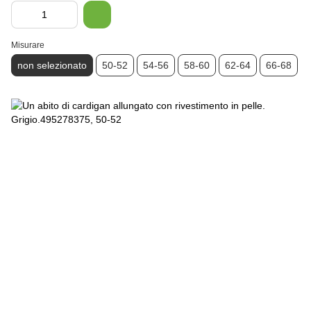
Misurare
non selezionato
50-52
54-56
58-60
62-64
66-68