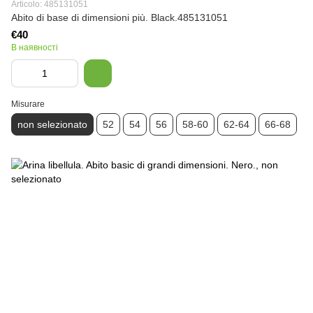
Articolo: 485131051
Abito di base di dimensioni più. Black.485131051
€40
В наявності
Misurare
non selezionato
52
54
56
58-60
62-64
66-68