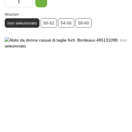
Misurare
non selezionato
50-52
54-56
58-60