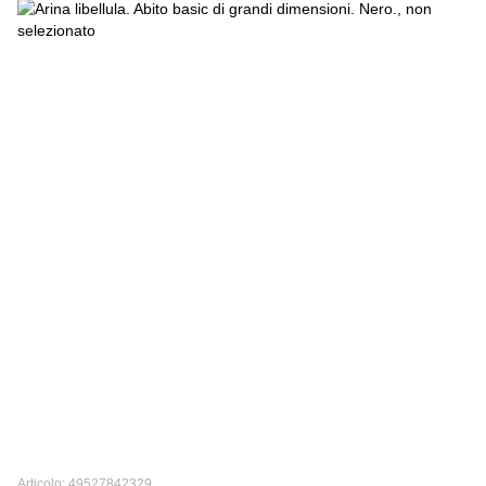
Articolo: 49527842329