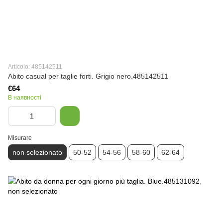
Articolo: 485142511
Abito casual per taglie forti. Grigio nero.485142511
€64
В наявності
Misurare
non selezionato
50-52
54-56
58-60
62-64