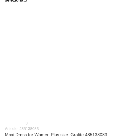
3
Articolo: 485138083
Maxi Dress for Women Plus size. Grafite.485138083