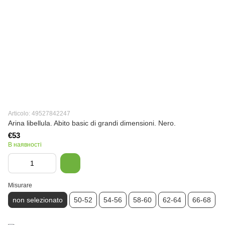
Articolo: 49527842247
Arina libellula. Abito basic di grandi dimensioni. Nero.
€53
В наявності
Misurare
non selezionato
50-52
54-56
58-60
62-64
66-68