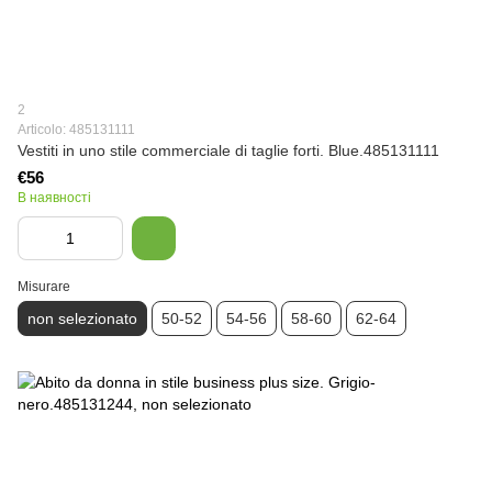
2
Articolo: 485131111
Vestiti in uno stile commerciale di taglie forti. Blue.485131111
€56
В наявності
Misurare
non selezionato
50-52
54-56
58-60
62-64