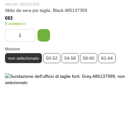
Articolo: 485137359
Abito da sera più taglia. Black.485137359
€63
В наявності
Misurare
non selezionato
50-52
54-56
58-60
62-64