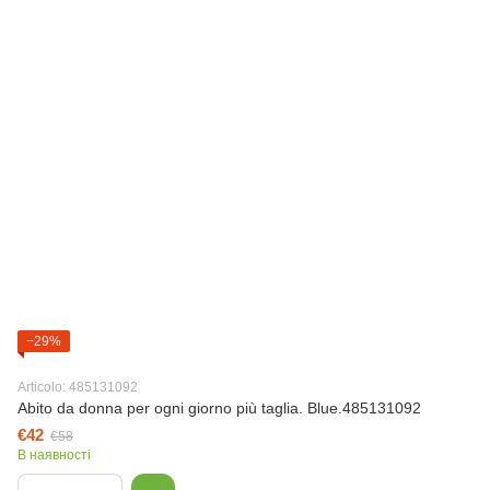
−29%
Articolo: 485131092
Abito da donna per ogni giorno più taglia. Blue.485131092
€42
€58
В наявності