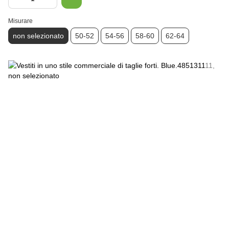
Misurare
non selezionato
50-52
54-56
58-60
62-64