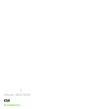
5
Articolo: 495278395
€59
В наявності