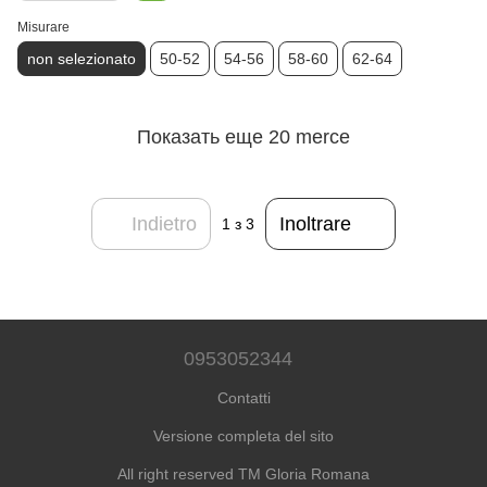
Misurare
non selezionato
50-52
54-56
58-60
62-64
Показать еще 20 merce
Indietro
Inoltrare
1
з 3
0953052344
Contatti
Versione completa del sito
All right reserved TM Gloria Romana