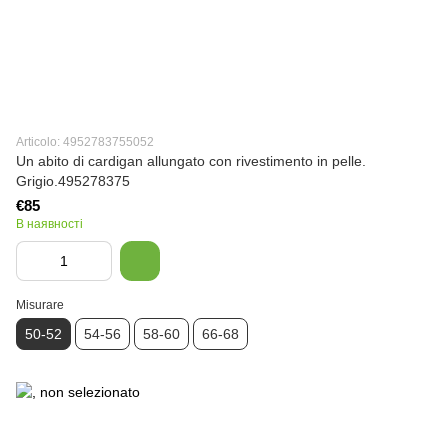
Articolo: 4952783755052
Un abito di cardigan allungato con rivestimento in pelle.
Grigio.495278375
€85
В наявності
Misurare
50-52
54-56
58-60
66-68