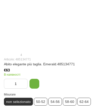
4
Articolo: 485134771
Abito elegante più taglia. Emerald.485134771
€63
В наявності
Misurare
non selezionato
50-52
54-56
58-60
62-64