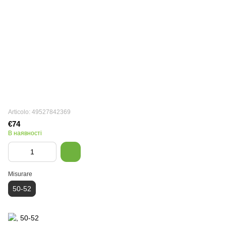
Articolo: 49527842369
€74
В наявності
Misurare
50-52