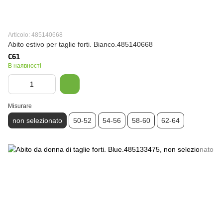
Articolo: 485140668
Abito estivo per taglie forti. Bianco.485140668
€61
В наявності
Misurare
non selezionato
50-52
54-56
58-60
62-64