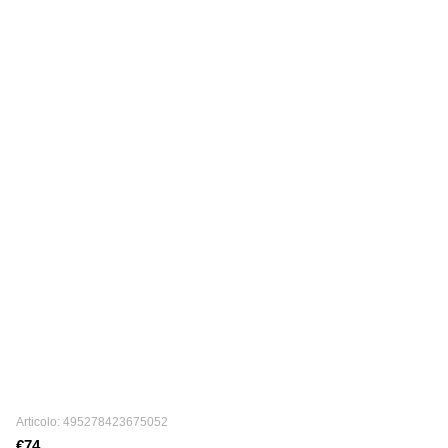
Articolo: 495278423675052
€74