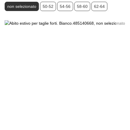
non selezionato
50-52
54-56
58-60
62-64