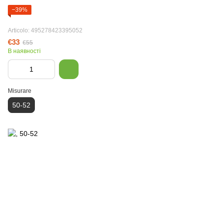
−39%
Articolo: 495278423395052
€33
€55
В наявності
Misurare
50-52