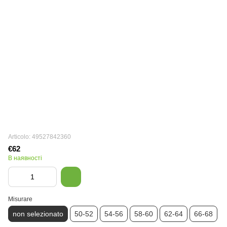
Articolo: 49527842360
€62
В наявності
Misurare
non selezionato
50-52
54-56
58-60
62-64
66-68