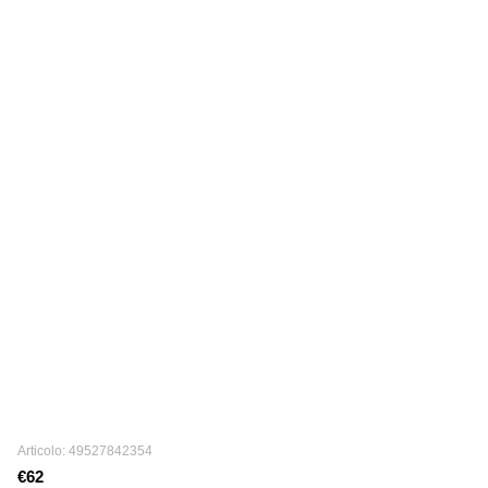
Articolo: 49527842354
€62