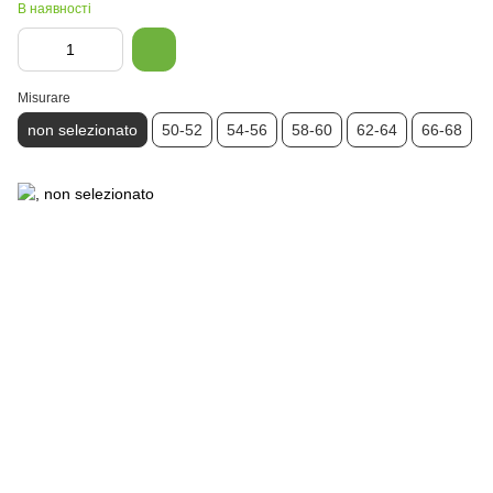
В наявності
Misurare
non selezionato
50-52
54-56
58-60
62-64
66-68