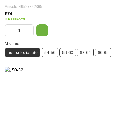
Articolo: 49527842365
€74
В наявності
Misurare
non selezionato
54-56
58-60
62-64
66-68