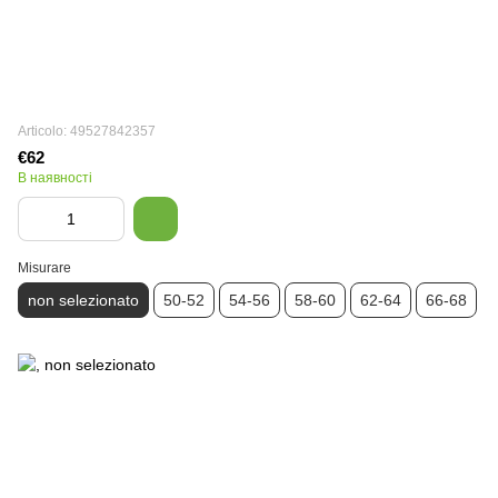
Articolo: 49527842357
€62
В наявності
Misurare
non selezionato
50-52
54-56
58-60
62-64
66-68