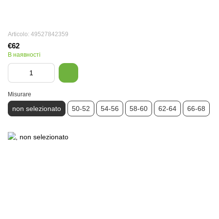
Articolo: 49527842359
€62
В наявності
Misurare
non selezionato
50-52
54-56
58-60
62-64
66-68