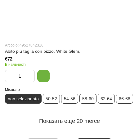
Articolo: 49527842316
Abito più taglia con pizzo. White.Glem,
€72
В наявності
Misurare
non selezionato
50-52
54-56
58-60
62-64
66-68
Показать еще 20 merce