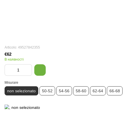
Articolo: 49527842355
€62
В наявності
Misurare
non selezionato
50-52
54-56
58-60
62-64
66-68