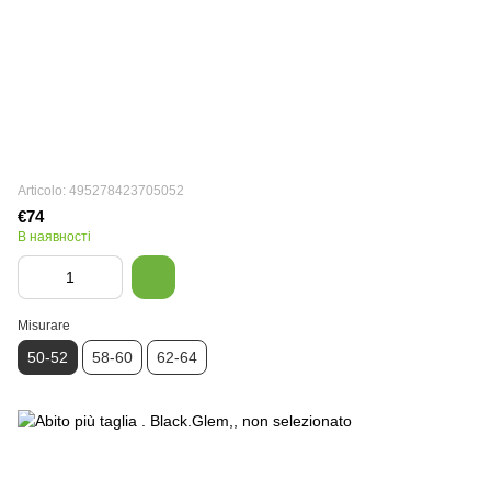
Articolo: 495278423705052
€74
В наявності
Misurare
50-52
58-60
62-64