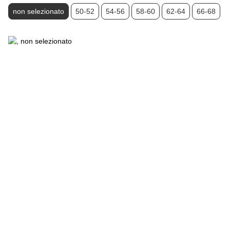
non selezionato
50-52
54-56
58-60
62-64
66-68