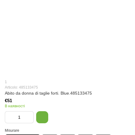
1
Articolo: 485133475
Abito da donna di taglie forti. Blue.485133475
€51
В наявності
Misurare