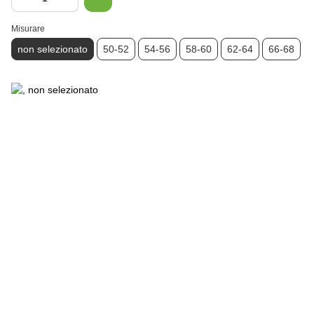
Misurare
non selezionato
50-52
54-56
58-60
62-64
66-68