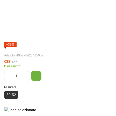
−39%
Articolo: 495278423425052
€33
€55
В наявності
Misurare
50-52