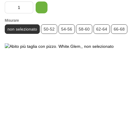
Misurare
non selezionato
50-52
54-56
58-60
62-64
66-68