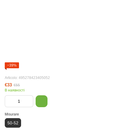
−39%
Articolo: 495278423405052
€33
€55
В наявності
Misurare
50-52