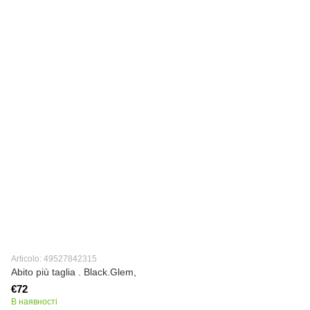
Articolo: 49527842315
Abito più taglia . Black.Glem,
€72
В наявності