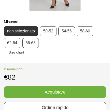
Misurare
non selezionato
50-52
54-56
58-60
62-64
66-68
Size chart
В наявності
€82
Acquistare
Ordine rapido