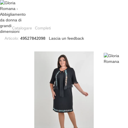
Catalogare
Completi
Articolo:
49527842098
Lascia un feedback