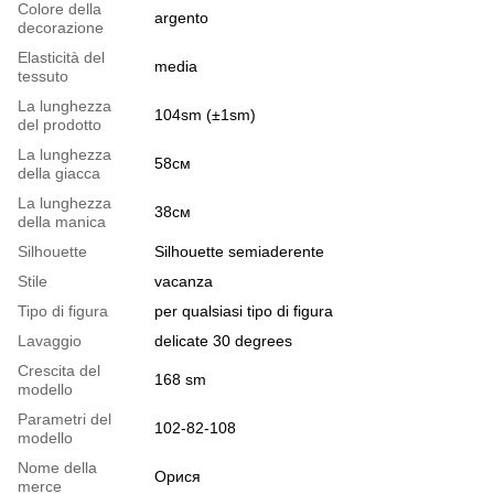
Colore della
argento
decorazione
Elasticità del
media
tessuto
La lunghezza
104sm (±1sm)
del prodotto
La lunghezza
58см
della giacca
La lunghezza
38см
della manica
Silhouette
Silhouette semiaderente
Stile
vacanza
Tipo di figura
per qualsiasi tipo di figura
Lavaggio
delicate 30 degrees
Crescita del
168 sm
modello
Parametri del
102-82-108
modello
Nome della
Орися
merce