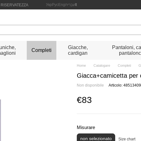
Укр
Рус
Eng
עִבְרִית
It
A RISERVATEZZA
uniche,
Giacche,
Pantaloni, ca
Completi
aglioni
cardigan
pantalonc
Home
Catalogare
Completi
G
Giacca+camicetta per 
Non disponibile
Articolo: 4851340
€83
Misurare
non selezionato
Size chart