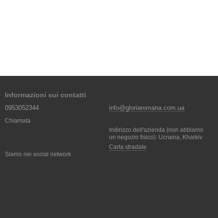
Informazioni sui contatti
0953052344
info@gloriaromana.com.ua
Chiamata
Indirizzo dell'azienda (non abbiamo
un negozio fisico): Ucraina, Kharkiv
Carta stradale
Siamo nei social network