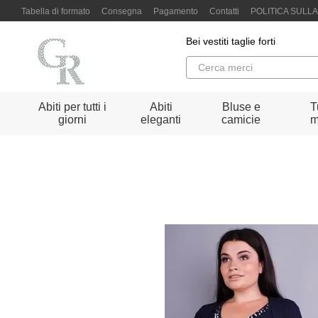
Vai al contenuto principale
Tabella di formato
Consegna
Pagamento
Contatti
POLITICA SULL
Bei vestiti taglie forti
Abiti per tutti i
Abiti
Bluse e
T
giorni
eleganti
camicie
m