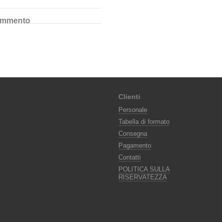
ommento
Clienti
Personale
Tabella di formato
Consegna
Pagamento
Contatti
POLITICA SULLA
RISERVATEZZA