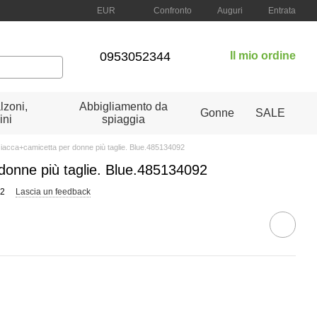
Confronto
EUR
Auguri
Entrata
0953052344
Il mio ordine
lzoni,
Abbigliamento da
Gonne
SALE
ini
spiaggia
iacca+camicetta per donne più taglie. Blue.485134092
donne più taglie. Blue.485134092
92
Lascia un feedback