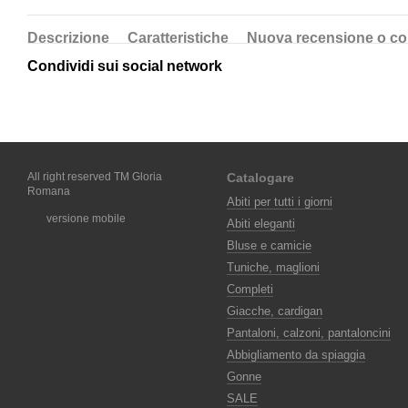
Descrizione
Caratteristiche
Nuova recensione o c
Condividi sui social network
All right reserved TM Gloria
Catalogare
Romana
Abiti per tutti i giorni
versione mobile
Abiti eleganti
Bluse e camicie
Tuniche, maglioni
Completi
Giacche, cardigan
Pantaloni, calzoni, pantaloncini
Abbigliamento da spiaggia
Gonne
SALE